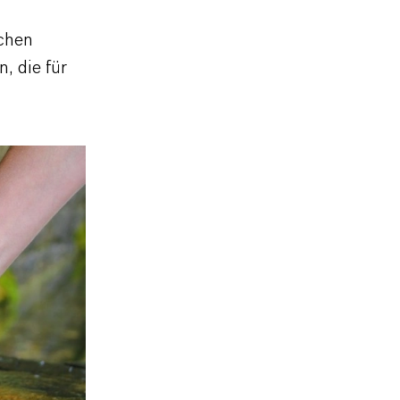
chen
, die für