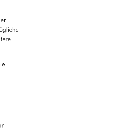
der
ögliche
tere
ie
in