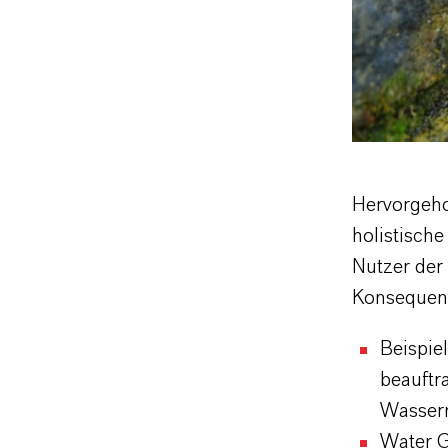
Hervorgeho
holistische
Nutzer der
Konsequenz
Beispiel
beauftr
Wasserr
Water G