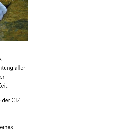
.
htung aller
er
eit.
e der GIZ,
r
 eines