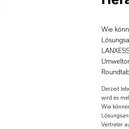
Her
Wie könn
Lösungsan
LANXESS V
Umweltor
Roundtab
Derzeit le
wird es meh
Wie könne
Lösungsans
Vertreter 