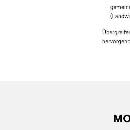
gemeins
(Landwi
Übergreife
hervorgeho
MO