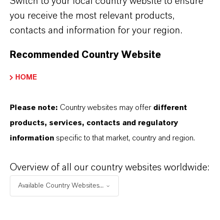
Switch to your local country website to ensure
nachhaltigen Wassernutzung sowie der Schutz
you receive the most relevant products,
von Ökosystemen und der Artenvielfalt. Durch
contacts and information for your region.
verantwortungsbewusstes Abfallmanagement,
den sorgfältigen Umgang mit kritischen Stoffen
Recommended Country Website
und eine ressourcenschonende Produktion
HOME
wollen wir natürliche Ressourcen erhalten und
den langfristigen Geschäftserfolg sichern.
Please note:
Country websites may offer
different
products, services, contacts and regulatory
information
specific to that market, country and region.
REDUKTION DER
LUFTVERSCHMUTZUNG
Overview of all our country websites worldwide:
Available Country Websites...
ABFALLREDUZIERUNG