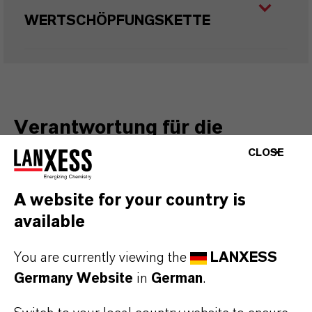
WERTSCHÖPFUNGSKETTE
Verantwortung für die
Umwelt
CLOSE
Im Rahmen unseres Engagements für die
A website for your country is
Umwelt konzentrieren wir uns darauf, unseren
available
ökologischen Fußabdruck über den
Klimaschutz hinaus zu verringern. Zu unseren
You are currently viewing the
LANXESS
Zielen gehören die Minimierung der Luft- und
Germany Website
in
German
.
Wasserverschmutzung, die Förderung einer