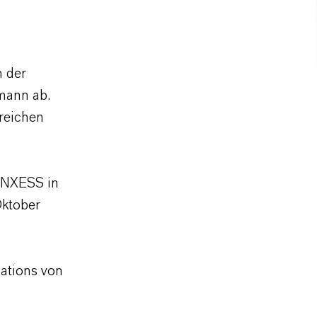
m der
mann ab.
ereichen
ANXESS in
Oktober
lations von