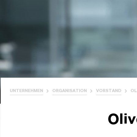
UNTERNEHMEN
ORGANISATION
VORSTAND
OL
Oli