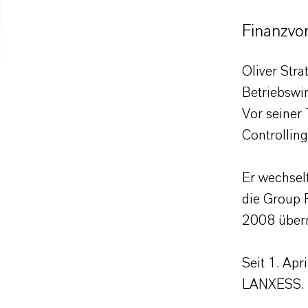
Finanzvo
Oliver Str
Betriebswi
Vor seiner
Controllin
Er wechse
die Group F
2008 übe
Seit 1. Apr
LANXESS.