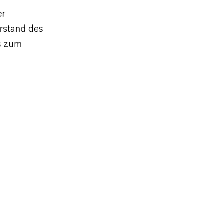
er
rstand des
is zum