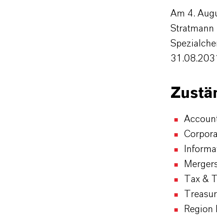
Am 4. Augu
Stratmann 
Spezialchem
31.08.203
Zustä
Accoun
Corpora
Informa
Mergers
Tax & 
Treasur
Region