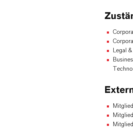
Zustä
Corpor
Corpor
Legal &
Busines
Technol
Exter
Mitglie
Mitglie
Mitglie