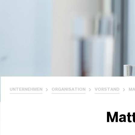
UNTERNEHMEN
ORGANISATION
VORSTAND
MA
Matt