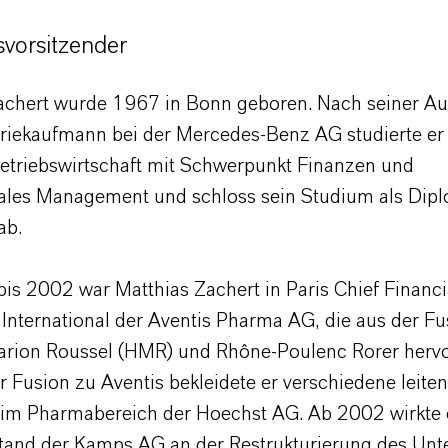
vorsitzender
achert wurde 1967 in Bonn geboren. Nach seiner A
riekaufmann bei der Mercedes-Benz AG studierte e
etriebswirtschaft mit Schwerpunkt Finanzen und
nales Management und schloss sein Studium als Dip
ab.
is 2002 war Matthias Zachert in Paris Chief Financia
 International der Aventis Pharma AG, die aus der Fu
rion Roussel (HMR) und Rhône-Poulenc Rorer her
r Fusion zu Aventis bekleidete er verschiedene leite
 im Pharmabereich der Hoechst AG. Ab 2002 wirkte e
tand der Kamps AG an der Restrukturierung des Un