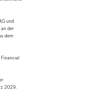
 AG und
 an der
aus dem
 Financial
er
rz 2029.