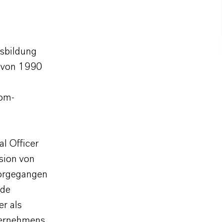
usbildung
r von 1990
lom-
l Officer
sion von
vorgegangen
nde
r als
ternehmens