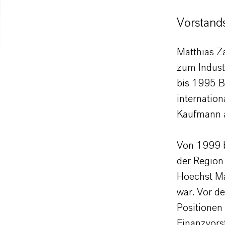
Vorstands
Matthias Z
zum Indust
bis 1995 B
internatio
Kaufmann 
Von 1999 b
der Region
Hoechst Ma
war. Vor de
Positionen
Finanzvors