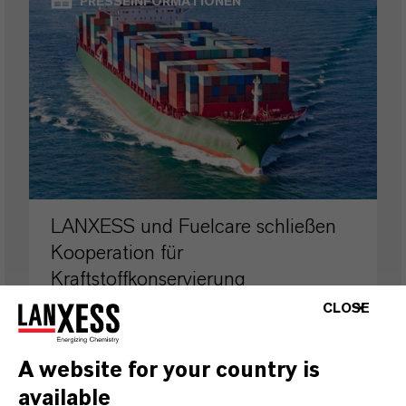
PRESSEINFORMATIONEN
LANXESS und Fuelcare schließen
Kooperation für
Kraftstoffkonservierung
CLOSE
29. APRIL 2026
A website for your country is
available