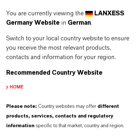
PRESSEINFORMATIONEN
You are currently viewing the
LANXESS
Germany Website
in
German
.
Switch to your local country website to ensure
you receive the most relevant products,
contacts and information for your region.
Recommended Country Website
LANXESS stellt erstmals Portfolio
HOME
für Biozide und Oxidationsmittel
auf der CHEMUK aus
Please note:
Country websites may offer
different
products, services, contacts and regulatory
information
specific to that market, country and region.
22. APRIL 2026