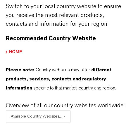
Switch to your local country website to ensure
you receive the most relevant products,
contacts and information for your region.
Recommended Country Website
ランクセス、日本で環境保護への
HOME
取り組みを推進 グループ全体でサ
ステナビリティ目標の達成に向け
Please note:
Country websites may offer
different
た取り組みを加速
products, services, contacts and regulatory
information
specific to that market, country and region.
6月 05, 2026
Overview of all our country websites worldwide:
Available Country Websites...
PRESS RELEASE