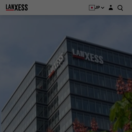
Login layer
JP