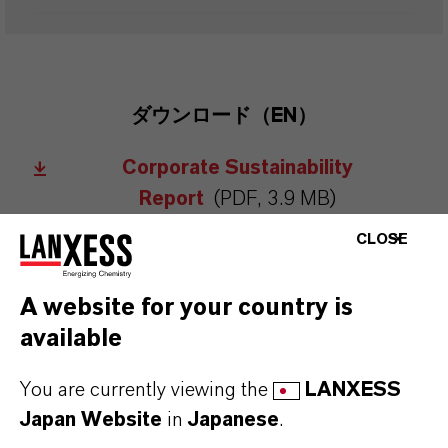
ダウンロード（EN）
Corporate Sustainability
Report
(PDF, 3.9 MB)
CLOSE
A website for your country is
available
You are currently viewing the
LANXESS
PRESS RELEASE
Japan Website
in
Japanese
.