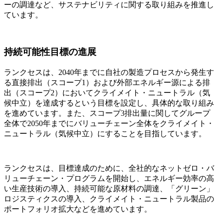
ーの調達など、サステナビリティに関する取り組みを推進し
ています。
持続可能性目標の進展
ランクセスは、
2040
年までに自社の製造プロセスから発生す
る直接排出（スコープ
1
）および外部エネルギー源による排
出（スコープ
2
）においてクライメイト・ニュートラル（気
候中立）を達成するという目標を設定し、具体的な取り組み
を進めています。また、スコープ
3
排出量に関してグループ
全体で
2050
年までにバリューチェーン全体をクライメイト・
ニュートラル（気候中立）にすることを目指しています。
ランクセスは、目標達成のために、全社的なネットゼロ・バ
リューチェーン・プログラムを開始し、エネルギー効率の高
い生産技術の導入、持続可能な原材料の調達、「グリーン」
ロジスティクスの導入、クライメイト・ニュートラル製品の
ポートフォリオ拡大などを進めています。