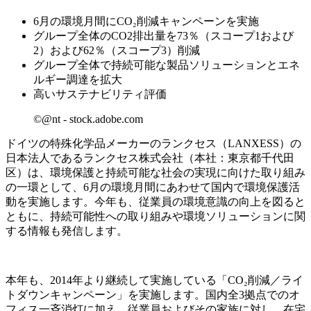
6月の環境月間にCO₂削減キャンペーンを実施
グループ全体のCO2排出量を73％（スコープ1および
2）および62％（スコープ3）削減
グループ全体で持続可能な製品ソリューションとエネ
ルギー調達を拡大
高いサステナビリティ評価
©@nt - stock.adobe.com
ドイツの特殊化学品メーカーのランクセス（
LANXESS
）の
日本法人であるランクセス株式会社（本社：東京都千代田
区）は、環境保護と持続可能な社会の実現に向けた取り組み
の一環として、
6
月の環境月間にあわせて国内で環境保護活
動を実施します。今年も、従業員の環境意識の向上を図ると
ともに、持続可能性への取り組みや環境ソリューションに関
する情報も発信します。
本年も、
2014
年より継続して実施している「
CO
₂
削減／ライ
トダウンキャンペーン」を実施します。国内全
3
拠点でのオ
フィス一斉消灯に加え、従業員およびその家族に対し、在宅