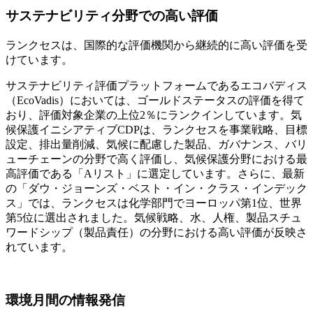
サステナビリティ分野での高い評価
ランクセスは、国際的な評価機関から継続的に高い評価を受
けています。
サステナビリティ評価プラットフォームであるエコバディス
（
EcoVadis
）においては、ゴールドステータスの評価を得て
おり、評価対象企業の上位
2
％にランクインしています。気
候保護イニシアティブ
CDP
は、ランクセスを事業戦略、目標
設定、排出量削減、気候に配慮した製品、ガバナンス、バリ
ューチェーンの分野で高く評価し、気候保護分野における最
高評価である「
A
リスト」に選定しています。さらに、最新
の「
ダウ・ジョーンズ・ベスト・イン・クラス・インデック
ス
」では、ランクセスは化学部門でヨーロッパ第
1
位、世界
第
5
位に選出されました。気候戦略、水、人権、製品スチュ
ワードシップ（製品責任）の分野における高い評価が反映さ
れています。
環境月間の情報発信