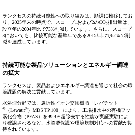
ランクセスの持続可能性への取り組みは、順調に推移してお
り、
2025
年末の時点で、スコープ
1
および
2
の
CO
排出量は、
2
設立年の
2004
年比で
73%
削減しています。さらに、スコープ
3
においても、比較可能な基準年である
2015
年比で
62
％の削
減を達成しています。
持続可能な製品ソリューションとエネルギー調達
の拡大
ランクセスは、製品およびエネルギー調達を通じて社会の環
境課題の解決に貢献しています。
水処理分野では、選択性イオン交換樹脂「レバチット
®
®
（
Lewatit
）
MDS TP 108
」により、工場排水中の有機フッ
素化合物（
PFAS
）を
99.9
％超除去する性能が実証実験によ
り確認されるなど、水資源保護や環境規制対応への貢献が期
待されています。