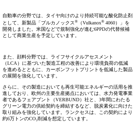
自動車の分野では、タイヤ向けのより持続可能な酸化防止剤
®
®
として、新製品「ブルカノックス
（
Vulkanox
4060
）」を
開発しました。米国などで規制強化が進む
6PPD
の代替候補
として商業生産を予定しています。
また、顔料分野では、ライフサイクルアセスメント
（
LCA
）に基づいた製造工程の改善により環境負荷の低減
を進めるとともに、カーボンフットプリントを低減した製品
の展開を強化しています。
さらに、その製造においても再生可能エネルギーの活用を推
進しており、欧州の主要生産拠点においては、水力発電事業
者であるフェアブント（
VERBUND
）社と、
3
年間にわたる
グリーン電力の供給契約を締結するなど、
脱炭素化に向けた
取り組みを強化しています。
ランクセスは、この契約により
約
6
万トンの
CO
₂
削減を想定しています。