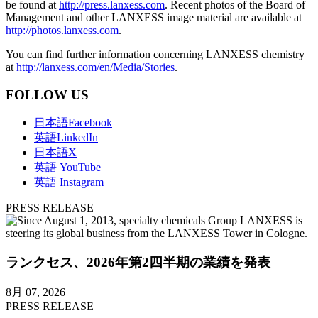
be found at
http://press.lanxess.com
. Recent photos of the Board of
Management and other LANXESS image material are available at
http://photos.lanxess.com
.
You can find further information concerning LANXESS chemistry
at
http://lanxess.com/en/Media/Stories
.
FOLLOW US
日本語Facebook
英語LinkedIn
日本語X
英語 YouTube
英語 Instagram
PRESS RELEASE
ランクセス、2026年第2四半期の業績を発表
8月 07, 2026
PRESS RELEASE