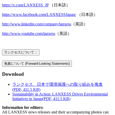
https://x.com/LANXESS_JP
（日本語）
https://www.facebook.com/LANXESSJapan/
（日本語
）
http://www.linkedin.com/company/lanxess
（
英語
）
http://www.youtube.com/lanxess
（
英語
）
ランクセスについて：
免責について (Forward-Looking Statements)
Download
ランクセス、日本で環境保護への取り組みを推進
(PDF, 411.5 KB)
Sustainability in Action: LANXESS Drives Environmental
Initiatives in Japan
(PDF, 411.5 KB)
Information for editors:
All LANXESS news releases and their accompanying photos can