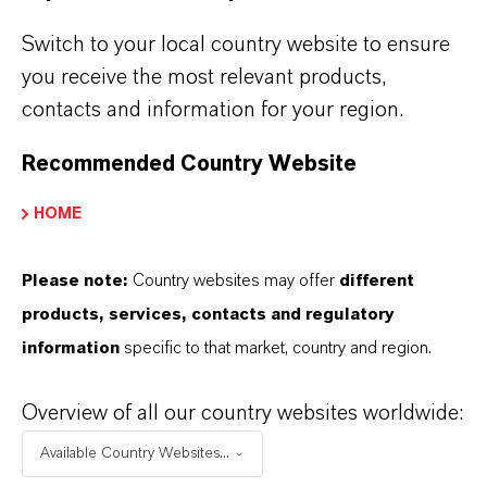
質と正確な色再現性を特徴としています。ま
Switch to your local country website to ensure
た、その高い着色力により、製造メーカーに
you receive the most relevant products,
とってコスト効率の良いソリューションとな
contacts and information for your region.
ります。
Recommended Country Website
「バイプラスト® Orange TP LXS 51137」
HOME
（Pigment Orange 68）は、屋外用電動工具
のハウジングなどの高電圧部品やその他のエ
Please note:
Country websites may offer
different
ンジニアリングプラスチック部品にも使用出
products, services, contacts and regulatory
来る様に設計された有機顔料で、優れた耐候
information
specific to that market, country and region.
性と耐久性を持ち、屋外での使用や安全性が
重視される用途に最適です。
Overview of all our country websites worldwide:
紫外線照射下やその他の過酷な環境条件下で
も最大限の耐久性と色安定性が求められる用
Available Country Websites...