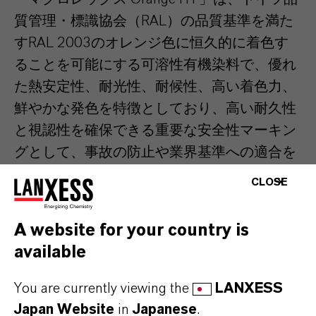
質管理・標識協会（RAL）の品質基準を満た
すRAL 2003のオレンジ色に恒久的に着色す
ることを可能にする可溶性有機染料で、優れ
た熱安定性、耐光性、耐候性、高い着色力、
鮮やかな発色を特徴としており、高い耐久性
と視認性を確保できる重要な安全性マーキン
グとして、事故の防止や業界基準への適合を
サポートします。
CLOSE
従来の多くの染料とは異なり、このハロゲン
A website for your country is
フリーの染料は、高温での加工に耐える着色
available
剤が求められることの多いエンジニアリング
プラスチック及びスーパーエンジニアリング
You are currently viewing the
LANXESS
プラスチックに最適であり、一貫して高い品
Japan Website
in
Japanese
.