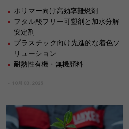
ポリマー向け高効率難燃剤
フタル酸フリー可塑剤と加水分解
安定剤
プラスチック向け先進的な着色ソ
リューション
耐熱性有機・無機顔料
10月 03, 2025