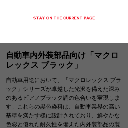
途で特に高く評価されています。その堅牢な
特性により、安全性に不可欠なオレンジ色を
長年にわたって維持し、eモビリティ分野に
STAY ON THE CURRENT PAGE
おける事故防止とコンプライアンスをさらに
強化します。
自動車内外装部品向け「マクロ
レックス ブラック」
自動車用途において、「マクロレックス ブラ
ック」シリーズが卓越した光沢を備えた深み
のあるピアノブラック調の色合いを実現しま
す。これらの黒色染料は、自動車業界の高い
基準を満たす様に設計されており、鮮やかな
色彩と優れた耐久性を備えた内外装部品の製