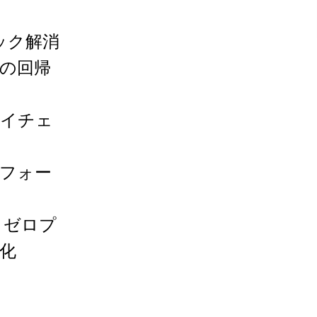
ック解消
の回帰
ライチェ
フォー
）
トゼロプ
化