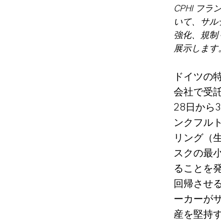
CPHI フ
いて、サル
強化、規制
展示します
ドイツの特
会社で受
28日から
ンクフルト
リング（
スクの最
ることを
回帰させ
ーカーが
産を堅持