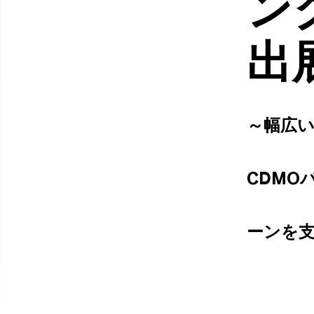
ン
出
～幅広
CDMO
ーンを