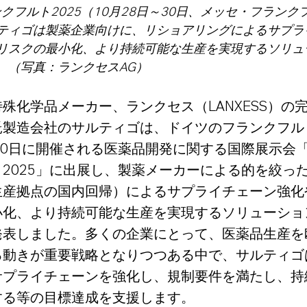
ランクフルト2025（10月28日～30日、メッセ・フラン
ティゴは製薬企業向けに、リショアリングによるサプラ
リスクの最小化、より持続可能な生産を実現するソリュ
。（写真：ランクセスAG）
殊化学品メーカー、ランクセス（LANXESS）の
託製造会社のサルティゴは、ドイツのフランクフル
30日に開催される医薬品開発に関する国際展示会「C
2025」に出展し、製薬メーカーによる的を絞っ
生産拠点の国内回帰）によるサプライチェーン強化
小化、より持続可能な生産を実現するソリューショ
発表しました。多くの企業にとって、医薬品生産を
る動きが重要戦略となりつつある中で、サルティゴ
サプライチェーンを強化し、規制要件を満たし、持
する等の目標達成を支援します。