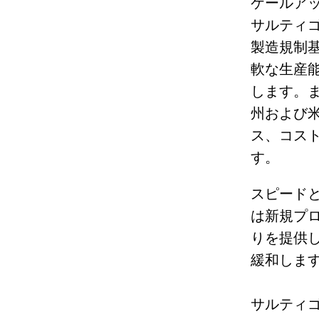
ケールア
サルティ
製造規制
軟な生産
します。
州および
ス、コス
す。
スピード
は新規プ
りを提供し
緩和しま
サルティ