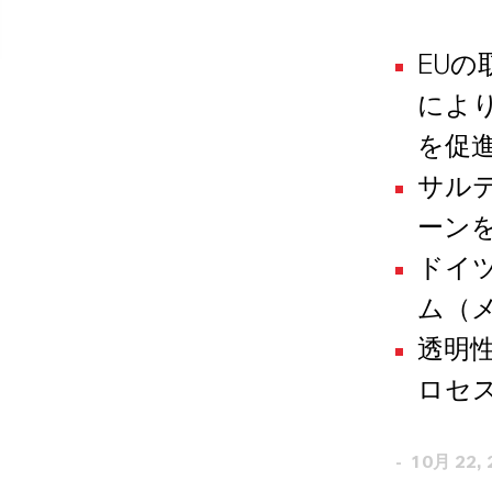
EU
によ
を促
サル
ーン
ドイ
ム（
透明
ロセ
10月 22, 