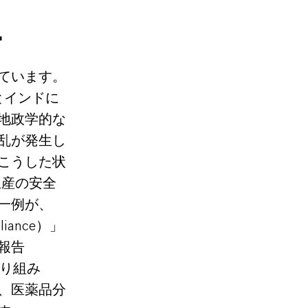
帰
ています。
とインドに
地政学的な
乱が発生し
こうした状
生産の安全
一例が、
liance）」
報告
の取り組み
、医薬品分