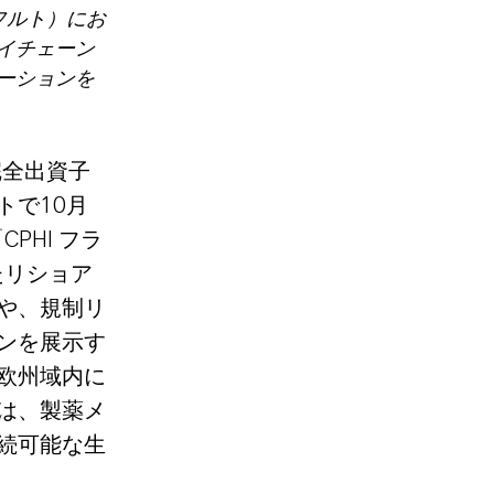
クフルト）にお
イチェーン
ーションを
完全出資子
トで10月
PHI フラ
たリショア
や、規制リ
ンを展示す
欧州域内に
は、製薬メ
続可能な生