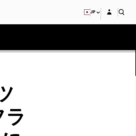
Login layer
JP
ツ
フラ