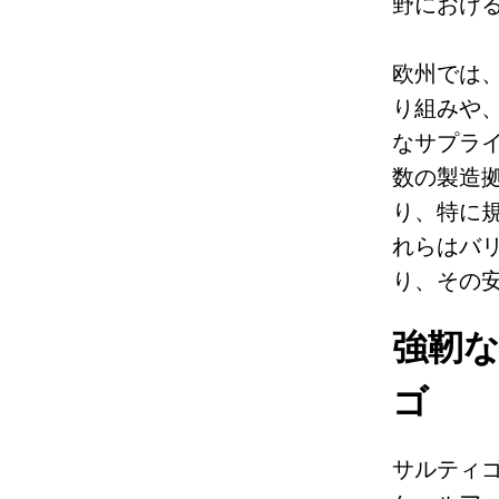
野におけ
欧州では、
り組みや
なサプラ
数の製造
り、特に
れらはバ
り、その
強靭
ゴ
サルティ