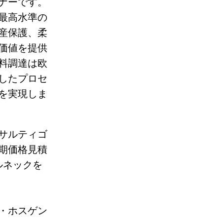
ナーです。
最高水準の
産保護、柔
価値を提供
料調達は欧
したプロセ
を実現しま
サルティゴ
期価格見積
ルネックを
・ホスゲン