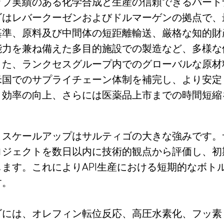
ップ実績のある化学合成と生産の信頼できるパート
ゴはレバークーゼンおよびドルマーゲンの拠点で、
基準、原料及び中間体の短距離輸送、厳格な知的財
能力を兼ね備えた多目的施設での製造など、多様な
また、ランクセスグループ内でのグローバルな原材
米国でのサプライチェーン体制を補完し、より安定
ト効率の向上、さらには医薬品上市までの時間短縮
とスケールアップはサルティゴの大きな強みです。
ロジェクトを数日以内に技術的観点から評価し、初
ます。これによりAPI生産における短期的なボト
す。
ゴには、オレフィン転位反応、高圧水素化、フッ素