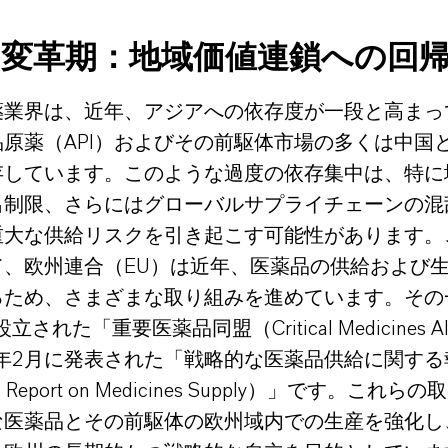
の変革期：地域価値連鎖への回
薬業界は、近年、アジアへの依存度が一段と高まっ
原薬（API）およびその前駆体市場の多くは中国
存しています。このような過度の依存集中は、特に
出制限、さらにはグローバルサプライチェーンの混
重大な供給リスクを引き起こす可能性があります。
て、欧州連合（EU）は近年、医薬品の供給および
るため、さまざまな取り組みを進めています。その
立された「重要医薬品同盟（Critical Medicines Al
5年2月に発表された「戦略的な医薬品供給に関する
gic Report on Medicines Supply）」です。これら
な医薬品とその前駆体の欧州域内での生産を強化し