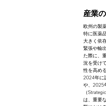
産業
欧州の製
特に医薬品
大きく依
緊張や輸
た際に、
況を受け
性を高め
2024年に設
や、202
（Strate
は、重要