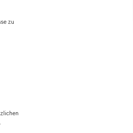
sse zu
tzlichen
.