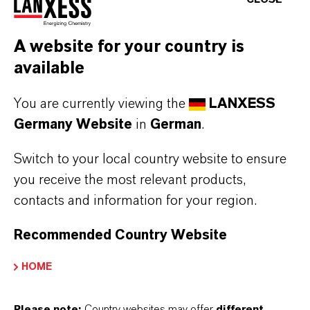
DOWNLOAD
A website for your country is
LANXESS platziert erfolgreich neue
available
Aktien in Höhe von 10 Prozent des
Grundkapitals zu je EUR
You are currently viewing the
LANXESS
52,00
(PDF, 236,2 KB)
Germany Website
in
German
.
Switch to your local country website to ensure
you receive the most relevant products,
contacts and information for your region.
Kontakt
Recommended Country Website
Investor Relations
HOME
Möchten Sie regelmäßig Informationen von
Please note:
Country websites may offer
different