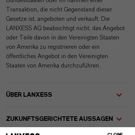
Bundesstaaten oder im Rahmen einer
Transaktion, die nicht Gegenstand dieser
Gesetze ist, angeboten und verkauft. Die
LANXESS AG beabsichtigt nicht, das Angebot
oder Teile davon in den Vereinigten Staaten
von Amerika zu registrieren oder ein
öffentliches Angebot in den Vereinigten
Staaten von Amerika durchzuführen.
ÜBER LANXESS
ZUKUNFTSGERICHTETE AUSSAGEN
CLOSE