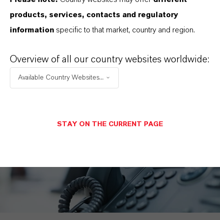
uns erhalten? Dann registrieren Sie sich für
products, services, contacts and regulatory
unseren Newsletter per E-Mail an
information
specific to that market, country and region.
ir@lanxess.com.
Overview of all our country websites worldwide:
ir@lanxess.com
Available Country Websites...
STAY ON THE CURRENT PAGE