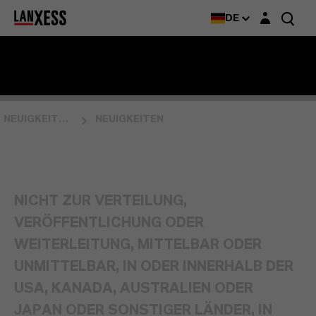
Login-Maske
DE
NEUIGKEITEN & EVENTS
NEUIGKEITEN
NICHT ZUR VERTEILUNG,
VERÖFFENTLICHUNG ODER
WEITERLEITUNG, MITTELBAR ODER
UNMITTELBAR, IN ODER INNERHALB DER
USA, KANADA, AUSTRALIEN ODER
JAPAN ODER SONSTIGER LÄNDER, IN