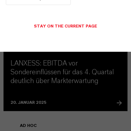
Envalior in 2026 aus
23. SEPTEMBER 2025
STAY ON THE CURRENT PAGE
AD HOC
LANXESS: EBITDA vor
Sondereinflüssen für das 4. Quartal
deutlich über Markterwartung
20. JANUAR 2025
AD HOC