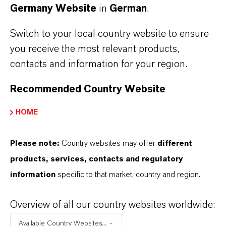
Germany Website
in
German
.
Switch to your local country website to ensure
you receive the most relevant products,
contacts and information for your region.
Recommended Country Website
HOME
MEHR ÜBER DIESES THEMA
Please note:
Country websites may offer
different
products, services, contacts and regulatory
AD HOC
information
specific to that market, country and region.
LANXESS übt Andienungsrecht zur
Overview of all our country websites worldwide:
Veräußerung seiner Anteile an
Available Country Websites...