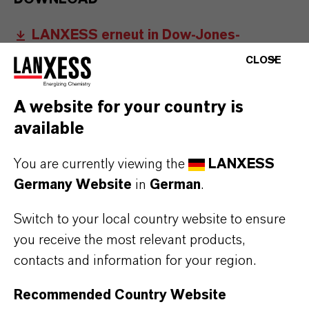
LANXESS erneut in Dow-Jones-
Nachhaltigkeitsindizes
CLOSE
aufgenommen
(PDF, 63,4 KB)
A website for your country is
available
You are currently viewing the
LANXESS
Germany Website
in
German
.
Kontakt
Investor Relations
Switch to your local country website to ensure
you receive the most relevant products,
Möchten Sie regelmäßig Informationen von
contacts and information for your region.
uns erhalten? Dann registrieren Sie sich für
unseren Newsletter per E-Mail an
Recommended Country Website