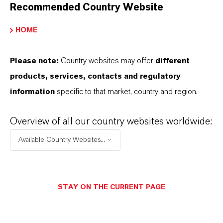
Recommended Country Website
unseren Newsletter per E-Mail an
ir@lanxess.com.
HOME
ir@lanxess.com
Please note:
Country websites may offer
different
products, services, contacts and regulatory
information
specific to that market, country and region.
Overview of all our country websites worldwide:
Available Country Websites...
STAY ON THE CURRENT PAGE