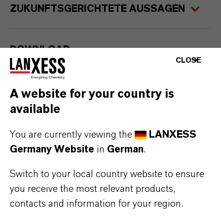
ZUKUNFTSGERICHTETE AUSSAGEN
DOWNLOAD
CLOSE
LANXESS erneut im DJSI
(PDF, 63,8 KB)
A website for your country is
available
You are currently viewing the
LANXESS
Germany Website
in
German
.
Kontakt
Investor Relations
Switch to your local country website to ensure
you receive the most relevant products,
Möchten Sie regelmäßig Informationen von
contacts and information for your region.
uns erhalten? Dann registrieren Sie sich für