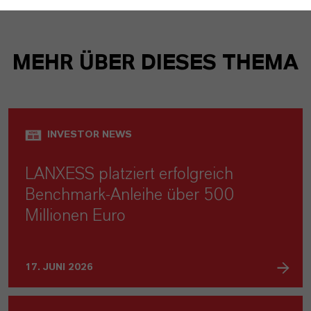
MEHR ÜBER DIESES THEMA
INVESTOR NEWS
LANXESS platziert erfolgreich
Benchmark-Anleihe über 500
Millionen Euro
17. JUNI 2026