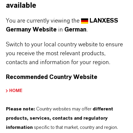
available
ÜBER LANXESS
You are currently viewing the
LANXESS
Germany Website
in
German
.
ZUKUNFTSGERICHTETE AUSSAGEN
Switch to your local country website to ensure
you receive the most relevant products,
DOWNLOAD
contacts and information for your region.
IR News: LANXESS schließt Verkauf
Recommended Country Website
seiner Currenta-Anteile an Macquarie
HOME
Infrastructure and Real Assets
ab
(PDF, 140,2 KB)
Please note:
Country websites may offer
different
products, services, contacts and regulatory
information
specific to that market, country and region.