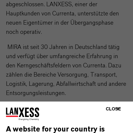
abgeschlossen. LANXESS, einer der
Hauptkunden von Currenta, unterstützte den
neuen Eigentümer in der Übergangsphase
noch operativ.
MIRA ist seit 30 Jahren in Deutschland tätig
und verfügt über umfangreiche Erfahrung in
den Kerngeschäftsfeldern von Currenta. Dazu
zählen die Bereiche Versorgung, Transport,
Logistik, Lagerung, Abfallwirtschaft und andere
Entsorgungsleistungen.
CLOSE
A website for your country is