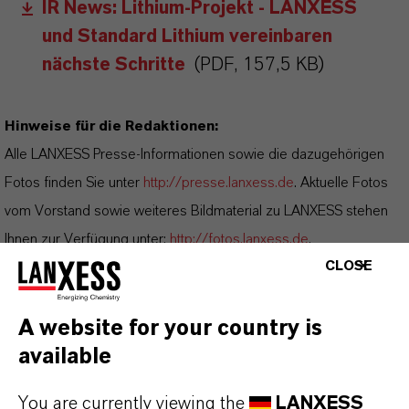
IR News: Lithium-Projekt - LANXESS
und Standard Lithium vereinbaren
nächste Schritte
(PDF, 157,5 KB)
Hinweise für die Redaktionen:
Alle LANXESS Presse-Informationen sowie die dazugehörigen
Fotos finden Sie unter
http://presse.lanxess.de
. Aktuelle Fotos
vom Vorstand sowie weiteres Bildmaterial zu LANXESS stehen
Ihnen zur Verfügung unter:
http://fotos.lanxess.de
.
CLOSE
Weitere Informationen rund um die Chemie von LANXESS finden
Sie unter
https://lanxess.com/de-DE/Presse/Storys
.
A website for your country is
available
FOLLOW US
You are currently viewing the
LANXESS