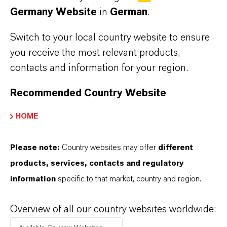
Facebook
Germany Website
in
German
.
LinkedIn
Switch to your local country website to ensure
X (Twitter)
you receive the most relevant products,
YouTube
contacts and information for your region.
Instagram
Recommended Country Website
Xing
HOME
Please note:
Country websites may offer
different
products, services, contacts and regulatory
information
specific to that market, country and region.
Kontakt
Investor Relations
Overview of all our country websites worldwide: