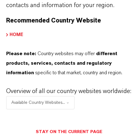
contacts and information for your region.
steigerte so den Umsatz um 34,5 Prozent von
568 Millionen Euro im Vorjahresquartal auf
Recommended Country Website
jetzt 764 Millionen Euro. Verringerte
Absatzmengen aufgrund der schwierigen
HOME
globalen Logistiksituation wirkten sich
umsatzmindernd aus. Das EBITDA vor
Please note:
Country websites may offer
different
Sondereinflüssen lag mit 134 Millionen Euro
products, services, contacts and regulatory
im zweiten Quartal dieses Jahres mit 50,6
information
specific to that market, country and region.
Prozent deutlich über dem Wert des Vorjahres
Overview of all our country websites worldwide:
von 89 Millionen Euro. Die EBITDA-Marge vor
Sondereinflüssen stieg von 15,7 Prozent auf
Available Country Websites...
17,5 Prozent.
Innerhalb des Segments
Consumer
STAY ON THE CURRENT PAGE
Protection
trug vor allem der neue