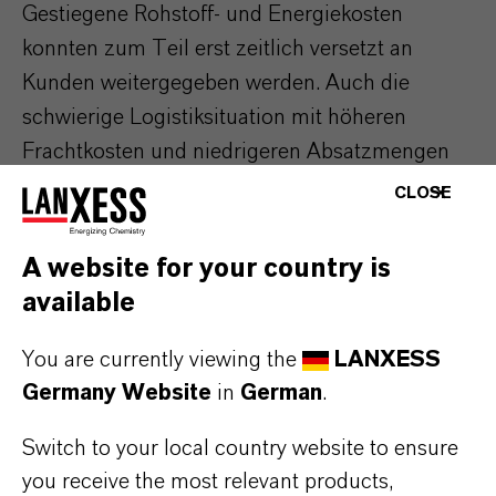
Gestiegene Rohstoff- und Energiekosten
konnten zum Teil erst zeitlich versetzt an
Kunden weitergegeben werden. Auch die
schwierige Logistiksituation mit höheren
Frachtkosten und niedrigeren Absatzmengen
wirkte sich negativ auf das Ergebnis aus.
CLOSE
Zusätzlich belasteten geplante
Wartungsstillstände, so dass die EBITDA-
A website for your country is
Marge vor Sondereinflüssen auf 12,6 Prozent
available
nach 19,5 Prozent im Vorjahr sank.
You are currently viewing the
LANXESS
Im Segment
Specialty Additives
konnte
Germany Website
in
German
.
LANXESS gestiegene Rohstoff- und
Energiekosten durch höhere Verkaufspreise
Switch to your local country website to ensure
you receive the most relevant products,
erfolgreich an den Markt weitergeben und