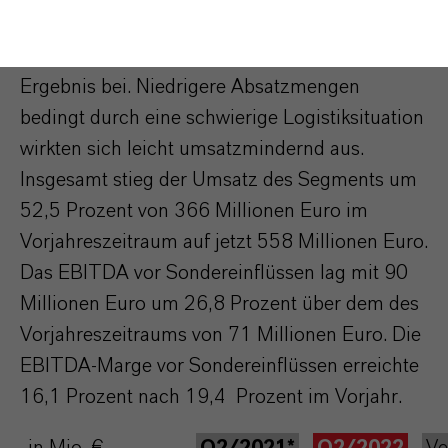
Geschäftsbereich Flavors & Fragrances zur
positiven Entwicklung von Umsatz und
Ergebnis bei. Niedrigere Absatzmengen
bedingt durch eine schwierige Logistiksituation
wirkten sich leicht umsatzmindernd aus.
Insgesamt stieg der Umsatz des Segments um
52,5 Prozent von 366 Millionen Euro im
Vorjahreszeitraum auf jetzt 558 Millionen Euro.
Das EBITDA vor Sondereinflüssen lag mit 90
Millionen Euro um 26,8 Prozent über dem des
Vorjahreszeitraums von 71 Millionen Euro. Die
EBITDA-Marge vor Sondereinflüssen erreichte
16,1 Prozent nach 19,4 Prozent im Vorjahr.