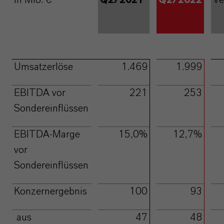
in Mio. €
Q2/2021*
Q2/2022
Ve
Umsatzerlöse
1.469
1.999
EBITDA vor
221
253
Sondereinflüssen
EBITDA-Marge
15,0%
12,7%
vor
Sondereinflüssen
Konzernergebnis
100
93
aus
47
48