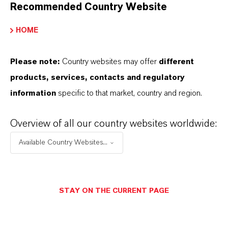
Recommended Country Website
Hinweise für die Redaktionen:
HOME
Alle LANXESS Presse-Informationen sowie die dazugehörigen
Fotos finden Sie unter
http://presse.lanxess.de
. Aktuelle Fotos
Please note:
Country websites may offer
different
vom Vorstand sowie weiteres Bildmaterial zu LANXESS stehen
products, services, contacts and regulatory
Ihnen zur Verfügung unter:
http://fotos.lanxess.de
.
information
specific to that market, country and region.
Weitere Informationen rund um die Chemie von LANXESS finden
Sie unter
https://lanxess.com/de-DE/Presse/Storys
.
Overview of all our country websites worldwide:
Available Country Websites...
FOLLOW US
Facebook
STAY ON THE CURRENT PAGE
LinkedIn
X (Twitter)