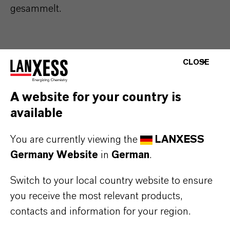
gesammelt.
CLOSE
ÜBER LANXESS
A website for your country is
available
ZUKUNFTSGERICHTETE AUSSAGEN
You are currently viewing the
LANXESS
Germany Website
in
German
.
DOWNLOAD
Switch to your local country website to ensure
Neuer Aufsichtsratsvorsitzender der
you receive the most relevant products,
contacts and information for your region.
LANXESS AG
(PDF, 179,1 KB)