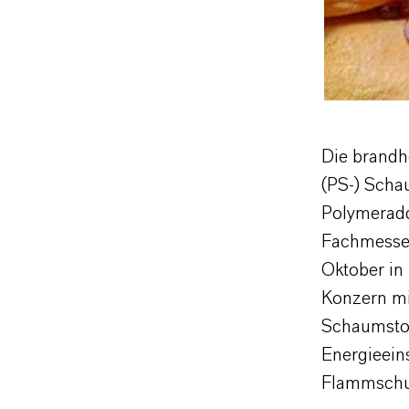
Die brandh
(PS-) Scha
Polymeradd
Fachmesse 
Oktober in
Konzern m
Schaumstof
Energieein
Flammschut