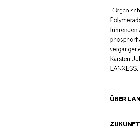
„Organisch
Polymeradd
führenden 
phosphorha
vergangene
Karsten Jo
LANXESS.
ÜBER LA
ZUKUNFT