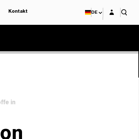
Login-Maske
Kontakt
DE
ffe in
ion