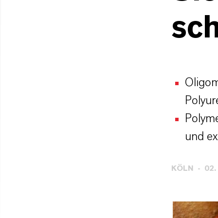
sc
Oligom
Polyur
Polyme
und ex
KÖLN
02.