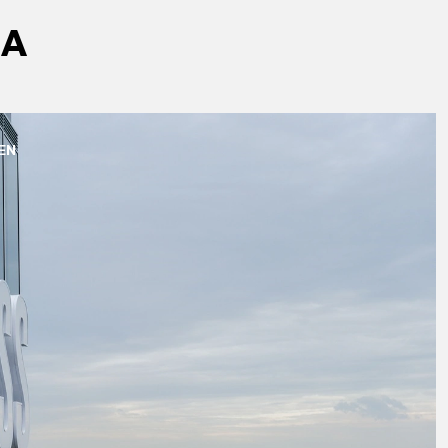
MA
EN