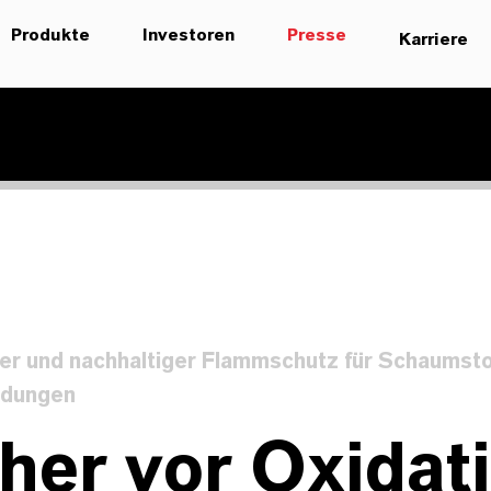
Produkte
Investoren
Presse
Karriere
ter und nachhaltiger Flammschutz für Schaumsto
dungen
her vor Oxidat