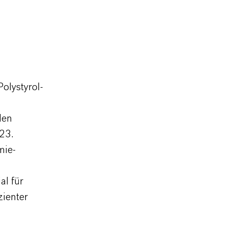
olystyrol-
len
23.
mie-
al für
zienter