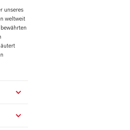
er unseres
n weltweit
 bewährten
n
äutert
on