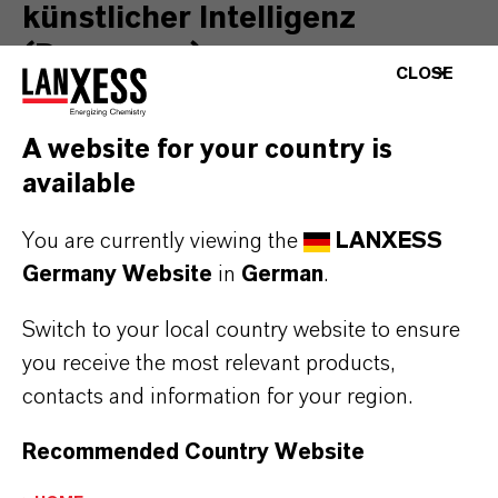
künstlicher Intelligenz
(Dormagen)
CLOSE
Durch den Einsatz künstlicher Intelligenz (KI)
A website for your country is
will der Spezialchemie-Konzern die
available
Entwicklungszeit neuer Materialien deutlich
verkürzen. Dafür kooperiert LANXESS mit
You are currently viewing the
LANXESS
Citrine Informatics, einem KI-Unternehmen aus
Germany Website
in
German
.
den USA, das sich auf die softwaregestützte
Entwicklung chemischer Produkte spezialisiert
Switch to your local country website to ensure
hat.
you receive the most relevant products,
contacts and information for your region.
Beide Unternehmen haben jetzt ein Pilotprojekt
gestartet, um das Potenzial von KI bei der
Recommended Country Website
Kunststoffherstellung auszuloten. Ziel ist es, die