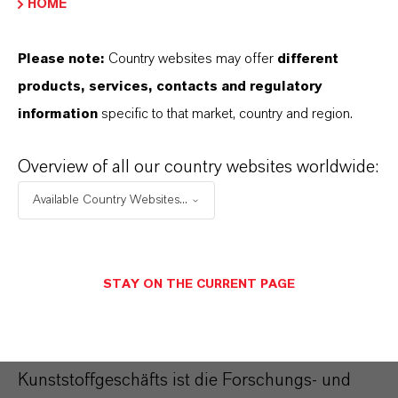
HOME
Glasfasern, mit denen LANXESS viele seiner
Hochleistungskunststoffe verstärkt, weiter zu
Please note:
Country websites may offer
different
optimieren und somit letztlich die
products, services, contacts and regulatory
Leistungsfähigkeit der Werkstoffe weiter zu
information
specific to that market, country and region.
erhöhen.
Overview of all our country websites worldwide:
Produktions- und
Available Country Websites...
Forschungsstandorte für
unsere Kunststoffe
(Dormagen, Krefeld, Brilon
STAY ON THE CURRENT PAGE
und Hamm)
Wesentlicher Bestandteil des LANXESS-
Kunststoffgeschäfts ist die Forschungs- und