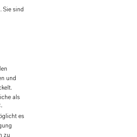
 Sie sind
den
en und
kelt.
iche als
-
glicht es
igung
n zu