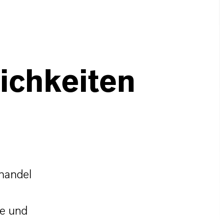
chkeiten
handel
le und