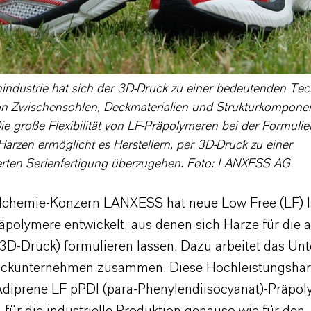
industrie hat sich der 3D-Druck zu einer bedeutenden Tec
on Zwischensohlen, Deckmaterialien und Strukturkompone
Die große Flexibilität von LF-Präpolymeren bei der Formuli
arzen ermöglicht es Herstellern, per 3D-Druck zu einer
sierten Serienfertigung überzugehen. Foto: LANXESS AG
lchemie-Konzern LANXESS hat neue Low Free (LF) I
polymere entwickelt, aus denen sich Harze für die a
(3D-Druck) formulieren lassen. Dazu arbeitet das U
uckunternehmen zusammen. Diese Hochleistungshar
Adiprene LF pPDI (para-Phenylendiisocyanat)-Präpo
 für die industrielle Produktion genauso wie für den