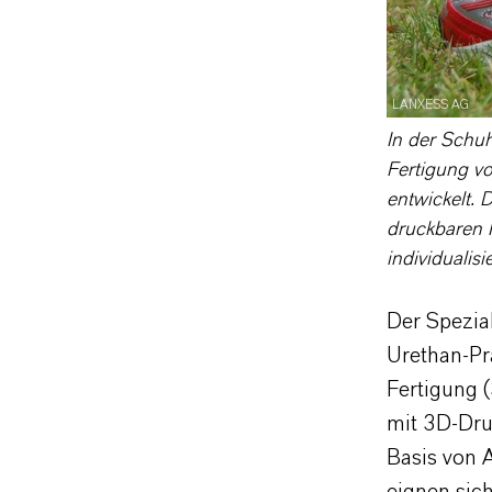
LANXESS AG
In der Schuh
Fertigung v
entwickelt. 
druckbaren H
individuali
Der Spezia
Urethan-Prä
Fertigung 
mit 3D-Dr
Basis von 
eignen sich