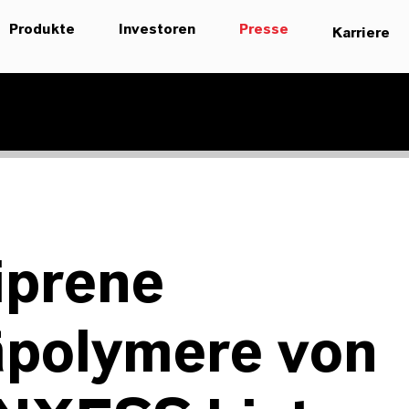
Produkte
Investoren
Presse
Karriere
iprene
äpolymere von