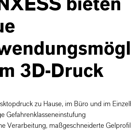
NXESS bieten
ue
wendungsmögli
im 3D-Druck
ktopdruck zu Hause, im Büro und im Einzel
ge Gefahrenklasseneinstufung
he Verarbeitung, maßgeschneiderte Gelprofi