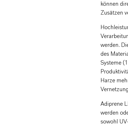
können dire
Zusätzen v
Hochleistu
Verarbeitun
werden. Di
des Materi
Systeme (1
Produktivit
Harze mehr
Vernetzung
Adiprene L
werden ode
sowohl UV-