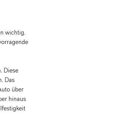
n wichtig.
vorragende
. Diese
n. Das
Auto über
ber hinaus
festigkeit