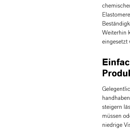
chemischer
Elastomere 
Beständigk
Weiterhin 
eingesetzt
Einfa
Produk
Gelegentli
handhabend
steigern lä
müssen ode
niedrige V