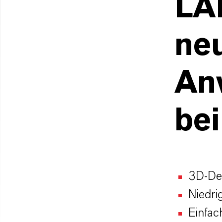
LA
ne
An
be
3D-Des
Niedri
Einfac