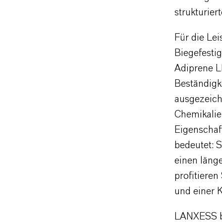
strukturie
Für die Le
Biegefestig
Adiprene L
Beständigk
ausgezeich
Chemikalie
Eigenschaf
bedeutet: 
einen läng
profitiere
und einer K
LANXESS bi