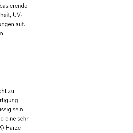
 basierende
heit, UV-
ungen auf.
rn
cht zu
rtigung
üssig sein
d eine sehr
K)-Harze