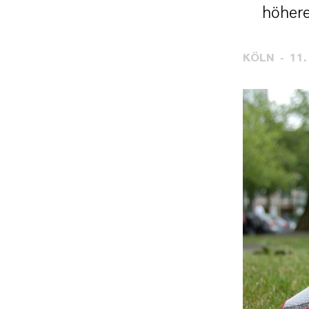
höhere
KÖLN
11.