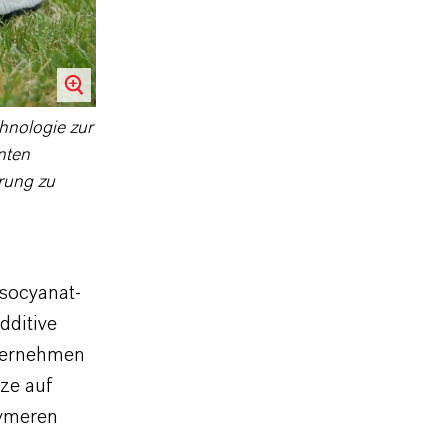
hnologie zur
nten
erung zu
socyanat-
dditive
nternehmen
ze auf
lymeren