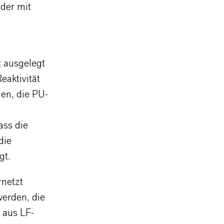
oder mit
t ausgelegt
aktivität
en, die PU-
ass die
die
gt.
netzt
erden, die
 aus LF-