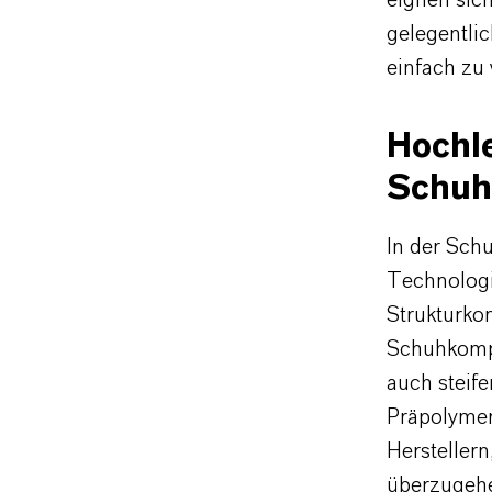
gelegentli
einfach zu
Hochle
Schuh
In der Sch
Technologi
Strukturko
Schuhkompo
auch steife
Präpolymer
Herstellern
überzugehe