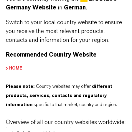
Germany Website
in
German
.
Switch to your local country website to ensure
you receive the most relevant products,
contacts and information for your region.
Recommended Country Website
HOME
LANXESS steigert Umsatz und Ergebnis
Please note:
Country websites may offer
different
im zweiten Quartal 2026
products, services, contacts and regulatory
information
specific to that market, country and region.
7. AUGUST 2026
Overview of all our country websites worldwide: