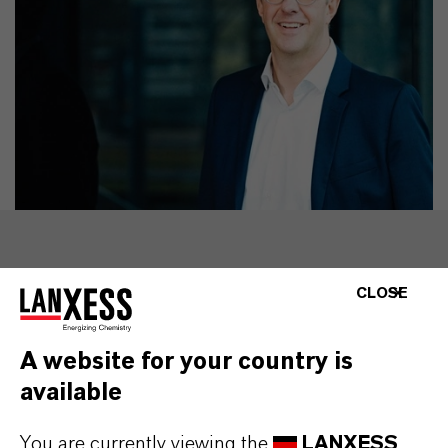
CLOSE
MEHR ÜBER DIESES THEMA
A website for your country is
available
You are currently viewing the
LANXESS
PRESSEINFORMATIONEN