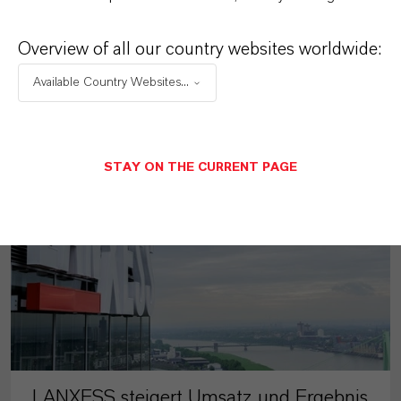
Overview of all our country websites worldwide:
MEHR ÜBER DIESES THEMA
Available Country Websites...
PRESSEINFORMATIONEN
STAY ON THE CURRENT PAGE
LANXESS steigert Umsatz und Ergebnis