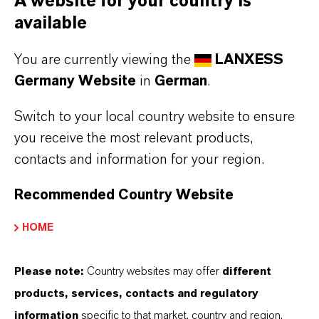
A website for your country is
+49 221 8885 3790
ingo.drechsler@lanxess.com
available
You are currently viewing the
LANXESS
Germany Website
in
German
.
Switch to your local country website to ensure
you receive the most relevant products,
contacts and information for your region.
Recommended Country Website
HOME
Please note:
Country websites may offer
different
products, services, contacts and regulatory
information
specific to that market, country and region.