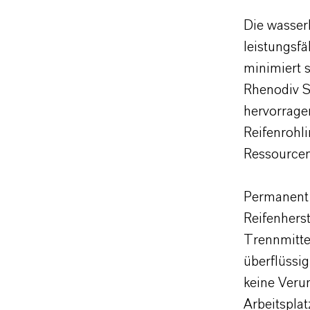
Die wasser
leistungsf
minimiert s
Rhenodiv S
hervorrage
Reifenrohl
Ressourcen
Permanent 
Reifenherst
Trennmittel
überflüssig
keine Veru
Arbeitspla