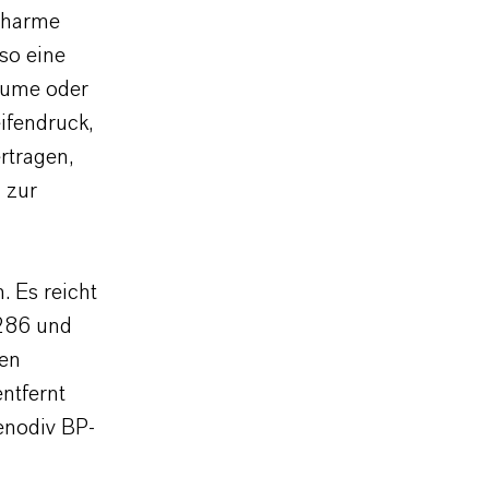
scharme
 so eine
äume oder
ifendruck,
rtragen,
 zur
. Es reicht
-286 und
hen
ntfernt
enodiv BP-