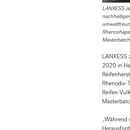
LANXESS zei
nachhaltigen
umweltfreun
Rhenoshape-
Masterbatch
LANXESS ze
2020 in Ha
Reifenhers
Rhenodiv-T
Reifen-Vul
Masterbatc
„Während d
Herausford