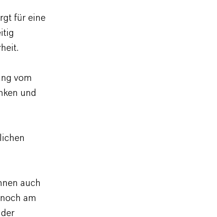
gt für eine
itig
heit.
gang vom
enken und
lichen
önnen auch
n noch am
 der