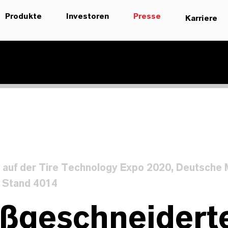
Produkte
Investoren
Presse
Karriere
uf der Tire Technology Expo 2020, Deutsche
 Stand 4014
ßgeschneidert