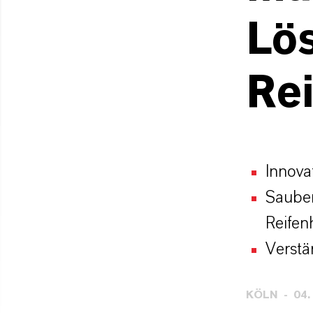
Lös
Rei
Innova
Sauber
Reifen
Verstä
KÖLN
04.