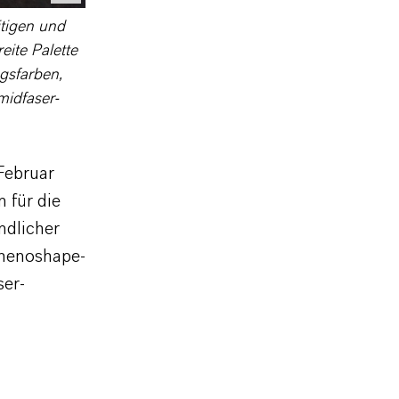
itigen und
eite Palette
gsfarben,
midfaser-
Februar
 für die
ndlicher
Rhenoshape-
ser-