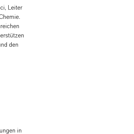
i, Leiter
 Chemie.
greichen
erstützen
 und den
ungen in