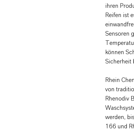
ihren Prod
Reifen ist 
einwandfre
Sensoren ge
Temperatur 
können Sch
Sicherheit 
Rhein Chemi
von tradit
Rhenodiv B
Waschsyste
werden, bi
166 und R