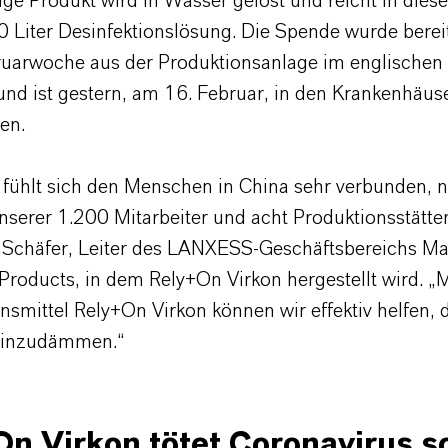
ige Produkt wird in Wasser gelöst und reicht in die
0 Liter Desinfektionslösung. Die Spende wurde bereit
ruarwoche aus der Produktionsanlage im englischen
und ist gestern, am 16. Februar, in den Krankenhäus
en.
ühlt sich den Menschen in China sehr verbunden, ni
nserer 1.200 Mitarbeiter und acht Produktionsstätte
 Schäfer, Leiter des LANXESS-Geschäftsbereichs Mat
 Products, in dem Rely+On Virkon hergestellt wird. „
nsmittel Rely+On Virkon können wir effektiv helfen, 
einzudämmen.“
n Virkon tötet Coronavirus s