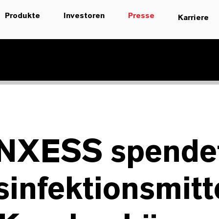
Produkte
Investoren
Presse
Karriere
NXESS spende
infektionsmitt