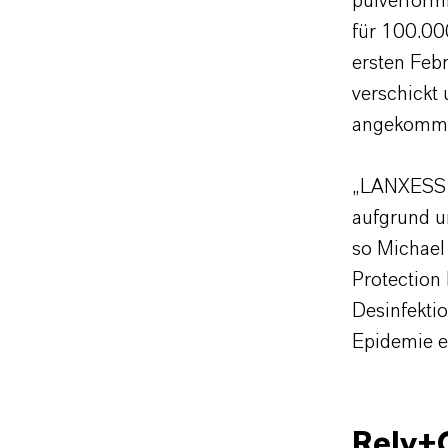
pulverförm
für 100.00
ersten Feb
verschickt 
angekomm
„LANXESS f
aufgrund u
so Michael
Protection
Desinfektio
Epidemie 
Rely+O