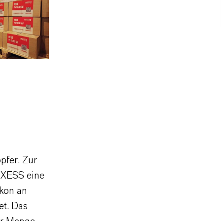
pfer. Zur
NXESS eine
kon an
t. Das