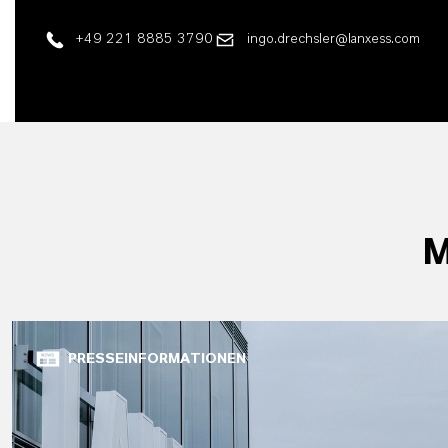
+49 221 8885 3790
ingo.drechsler@lanxess.com
M
PRESSEINFORMATIONEN