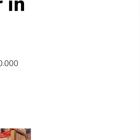
 in
00.000