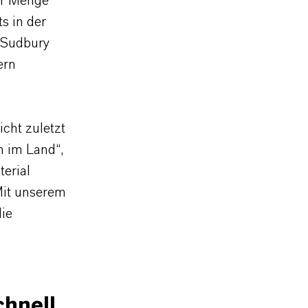
ser Menge
s in der
 Sudbury
ern
cht zuletzt
n im Land“,
erial
Mit unserem
die
chnell