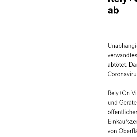
ab
Unabhängig
verwandtes
abtötet. Da
Coronaviru
Rely+On Vi
und Geräte
öffentlich
Einkaufsze
von Oberfl