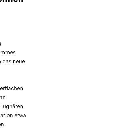
g
tammes
n das neue
erflächen
 an
Flughäfen,
nation etwa
en.