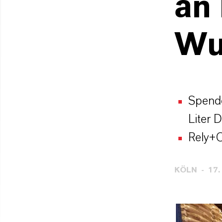
an
Wu
Spende
Liter 
Rely+O
KÖLN
17.