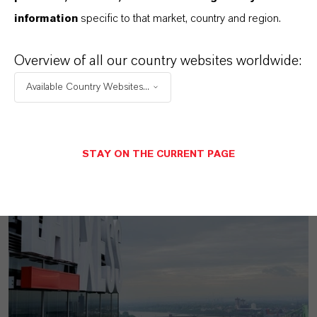
information
specific to that market, country and region.
Overview of all our country websites worldwide:
MEHR ÜBER DIESES THEMA
Available Country Websites...
STAY ON THE CURRENT PAGE
PRESSEINFORMATIONEN