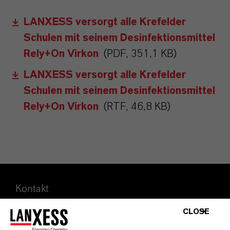
LANXESS versorgt alle Krefelder
Schulen mit seinem Desinfektionsmittel
Rely+On Virkon
(PDF, 351,1 KB)
LANXESS versorgt alle Krefelder
Schulen mit seinem Desinfektionsmittel
Rely+On Virkon
(RTF, 46,8 KB)
Kontakt
Mark Mätschke
CLOSE