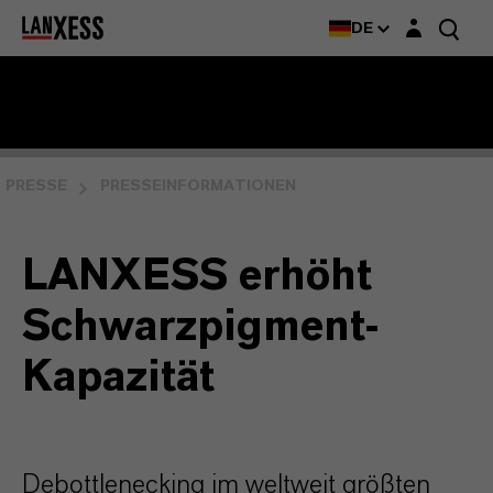
Login-Maske
DE
PRESSE
PRESSEINFORMATIONEN
LANXESS erhöht
Schwarzpigment-
Kapazität
Debottlenecking im weltweit größten