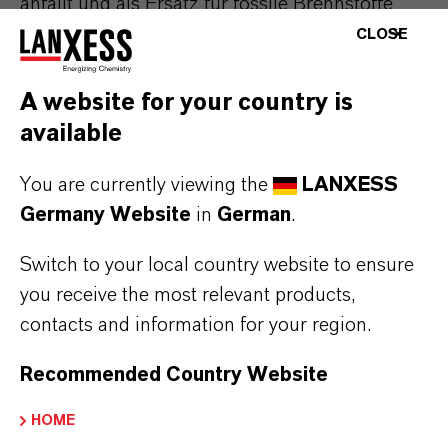
anfällt und als Ersatz für fossile Brennstoffe
genutzt werden kann“, so Hüppeler. Der
CLOSE
Spezialchemie-Konzern LANXESS hat sich ein
ambitioniertes Klimaschutzziel gesetzt: Bis
A website for your country is
2040 will der Konzern klimaneutral werden
available
und seine Treibhausgas-Emissionen von
You are currently viewing the
LANXESS
derzeit rund 3,2 Millionen Tonnen CO
2
Germany Website
in
German
.
abbauen. Bereits bis 2030 will LANXESS den
Ausstoß um 50 Prozent gegenüber heute auf
Switch to your local country website to ensure
rund 1,6 Millionen Tonnen CO
reduzieren.
2
you receive the most relevant products,
contacts and information for your region.
Recommended Country Website
ÜBER LANXESS
HOME