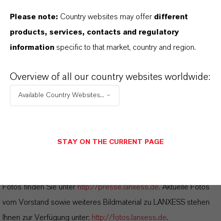
ZUKUNFTSGERICHTETE AUSSAGEN
Please note:
Country websites may offer
different
products, services, contacts and regulatory
DOWNLOAD
information
specific to that market, country and region.
LANXESS erhöht Schwarzpigment-
Overview of all our country websites worldwide:
Kapazität
(PDF, 205,4 KB)
Available Country Websites...
LANXESS erhöht Schwarzpigment-
Kapazität
(RTF, 74,3 KB)
STAY ON THE CURRENT PAGE
Hinweise für die Redaktionen:
Alle LANXESS Presse-Informationen sowie die dazugehörigen
Fotos finden Sie unter
http://presse.lanxess.de
. Aktuelle Fotos
vom Vorstand sowie weiteres Bildmaterial zu LANXESS stehen
Ihnen zur Verfügung unter:
http://fotos.lanxess.de
.