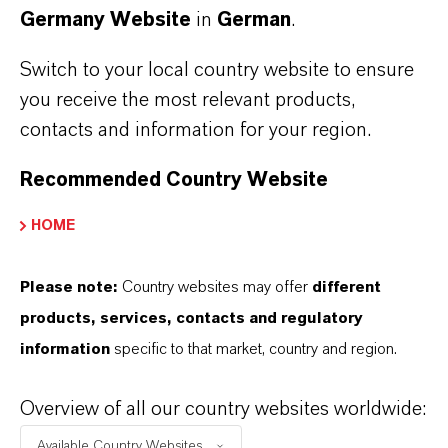
Germany Website
in
German
.
Anorganische Pigmente für
langlebige Bauwerke
Switch to your local country website to ensure
you receive the most relevant products,
LANXESS ist der weltweit größte Hersteller von
contacts and information for your region.
synthetischen Eisenoxidpigmenten und einer
der führenden Produzenten von anorganischen
Recommended Country Website
Pigmenten auf Basis von Chromoxiden. Der
HOME
Geschäftsbereich Inorganic Pigments verfügt
über umfangreiches Know-how für die
Please note:
Country websites may offer
different
Herstellung und Handhabung von Pigmenten
products, services, contacts and regulatory
ebenso wie für die Verarbeitung bei der
information
specific to that market, country and region.
Betonherstellung. „Das technische Service-
Angebot umfasst umfangreiche Analysen
Overview of all our country websites worldwide:
bezüglich der farbmetrischen und
Available Country Websites...