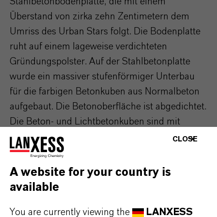
Stahlbetonbodenplatte, die mit einem
Überstand von zirka zehn Zentimetern dem
Umriss des Urban Stars folgt. Die Bodenplatte
ruht auf einem lageweise verdichteten
Gründungspolster. Auf der Stahlbetonplatte
wurde ein massiver stufenförmiger Unterbau
für die farbigen Betonkuben aus Normalbeton
aufgebaut. Die Betonoberfläche ist abgedichtet.
Die Beton- und Lichtbetonkuben sind mit
Drainmörtel auf den Unterbau und in den
CLOSE
Randbereichen direkt auf die Bodenplatte
montiert. Drainmörtel in Kombination mit
A website for your country is
Stufendrainage sorgen für die notwendige
available
Entwässerung unterhalb der Betonkuben.
You are currently viewing the
LANXESS