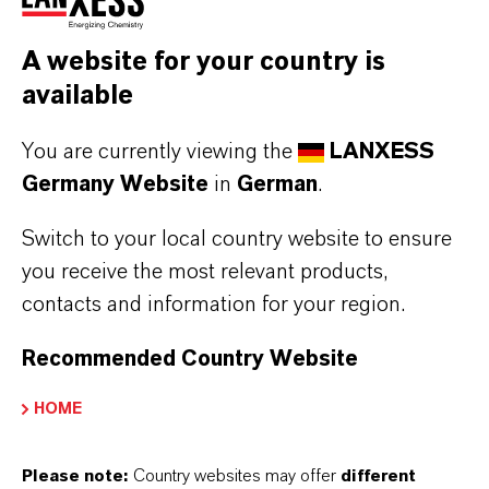
Material, noch wird der Lack oder die
Beschichtung beschädigt.
A website for your country is
available
Nähere Informationen zu den neuen
Schneidegeräten stehen unter
www.metabo.de
You are currently viewing the
LANXESS
bereit. Details zu Produkten, Entwicklungen,
Germany Website
in
German
.
Technologien und Serviceleistungen aus der
Switch to your local country website to ensure
Durethan-Reihe sind unter
www.durethan.de
you receive the most relevant products,
und
www.hiant.de
zu finden.
contacts and information for your region.
Recommended Country Website
ÜBER LANXESS
HOME
ZUKUNFTSGERICHTETE AUSSAGEN
Please note:
Country websites may offer
different