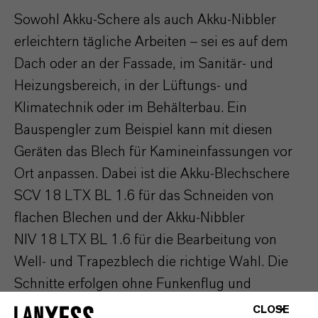
Sowohl Akku-Schere als auch Akku-Nibbler
erleichtern tägliche Arbeiten – sei es auf dem
Dach oder an der Fassade, im Sanitär- und
Heizungsbereich, in der Lüftungs- und
Klimatechnik oder im Behälterbau. Ein
Bauspengler zum Beispiel kann mit diesen
Geräten das Blech für Kamineinfassungen vor
Ort anpassen. Dabei ist die Akku-Blechschere
SCV 18 LTX BL 1.6 für das Schneiden von
flachen Blechen und der Akku-Nibbler
NIV 18 LTX BL 1.6 für die Bearbeitung von
Well- und Trapezblech die richtige Wahl. Die
Schnitte erfolgen ohne Funkenflug und
Hitzeeinwirkung. Sie verformen weder das
CLOSE