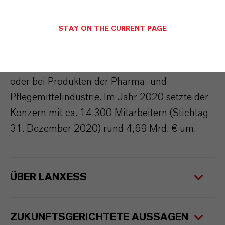
Vielzahl von Branchen und Industrien eine
führende Position ein. WACKER-Produkte
STAY ON THE CURRENT PAGE
werden in zahlreichen Endverbrauchermärkten
mit hohen Wachstumsraten benötigt, wie etwa
in der Solarindustrie, bei elektronischen Gütern
oder bei Produkten der Pharma- und
Pflegemittelindustrie. Im Jahr 2020 setzte der
Konzern mit ca. 14.300 Mitarbeitern (Stichtag
31. Dezember 2020) rund 4,69 Mrd. € um.
ÜBER LANXESS
ZUKUNFTSGERICHTETE AUSSAGEN