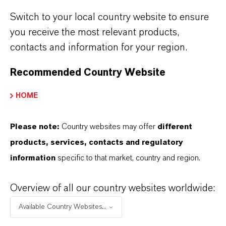
KG, PUMA SE, Salzgitter AG, Schüco
Switch to your local country website to ensure
International KG, Schwäbisch Hall-Stiftung
you receive the most relevant products,
bauen-wohnen-leben, thyssenkrupp Steel
contacts and information for your region.
Europe AG, Union Asset Management Holding
Recommended Country Website
AG, VTG Aktiengesellschaft, Wacker Chemie
AG.
HOME
Über WACKER
Please note:
Country websites may offer
different
products, services, contacts and regulatory
WACKER ist ein weltweit tätiges
information
specific to that market, country and region.
Chemieunternehmen mit Hauptsitz in
München. Mit einem breiten Angebot an
Overview of all our country websites worldwide:
technologisch hoch entwickelten
Available Country Websites...
Spezialprodukten nimmt WACKER in einer