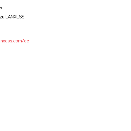
er
l zu LANXESS
lanxess.com/de-