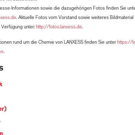
esse-Informationen sowie die dazugehörigen Fotos finden Sie unt
nxess.de
. Aktuelle Fotos vom Vorstand sowie weiteres Bildmateria
r Verfügung unter:
http://fotos.lanxess.de
.
tionen rund um die Chemie von LANXESS finden Sie unter
https://
ys
.
S
k
er)
e
m