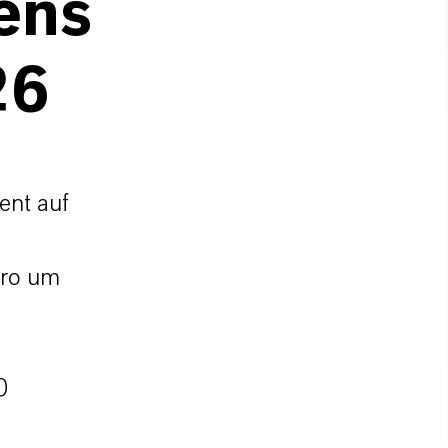
ens
26
ent auf
uro um
0