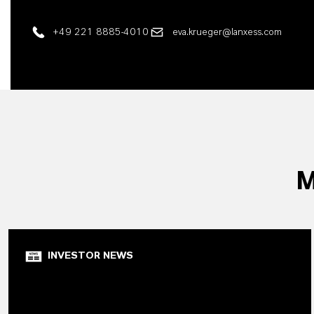
+49 221 8885-4010
eva.krueger@lanxess.com
M
INVESTOR NEWS