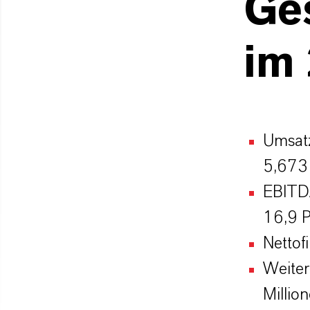
Ges
im 
Umsatz
5,673 
EBITDA
16,9 P
Nettof
Weiter
Million