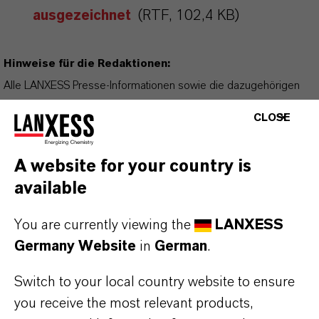
ausgezeichnet
(RTF, 102,4 KB)
Hinweise für die Redaktionen:
Alle LANXESS Presse-Informationen sowie die dazugehörigen
Fotos finden Sie unter
http://presse.lanxess.de
. Aktuelle Fotos
CLOSE
vom Vorstand sowie weiteres Bildmaterial zu LANXESS stehen
Ihnen zur Verfügung unter:
http://fotos.lanxess.de
.
A website for your country is
available
Weitere Informationen rund um die Chemie von LANXESS finden
Sie unter
https://lanxess.com/de-DE/Presse/Storys
.
You are currently viewing the
LANXESS
Germany Website
in
German
.
FOLLOW US
Switch to your local country website to ensure
Facebook
you receive the most relevant products,
LinkedIn