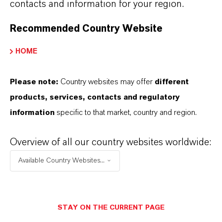
contacts and information for your region.
X (Twitter)
Recommended Country Website
YouTube
HOME
Instagram
Xing
Please note:
Country websites may offer
different
products, services, contacts and regulatory
information
specific to that market, country and region.
Overview of all our country websites worldwide:
Kontakt
Available Country Websites...
Ingo Drechsler
Leiter External Relations
STAY ON THE CURRENT PAGE