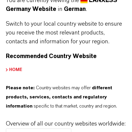
You are currently viewing the
LANXESS
Xing
Germany Website
in
German
.
Switch to your local country website to ensure
you receive the most relevant products,
contacts and information for your region.
Kontakt
Recommended Country Website
Mark Mätschke
HOME
Standorte, Produkte, Logistik
Please note:
Country websites may offer
different
+49 221 8885 3372
mark.maetschke@lanxess.com
products, services, contacts and regulatory
information
specific to that market, country and region.
Overview of all our country websites worldwide: