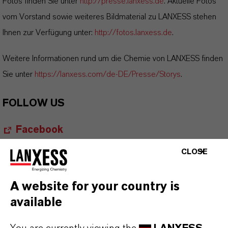
Fotos finden Sie unter
http://presse.lanxess.de
. Aktuelle Fotos
vom Vorstand sowie weiteres Bildmaterial zu LANXESS stehen
Ihnen zur Verfügung unter:
http://fotos.lanxess.de
.
Weitere Informationen rund um die Chemie von LANXESS finden
Sie unter
https://lanxess.com/de-DE/Presse/Storys
.
FOLLOW US
Facebook
LinkedIn
CLOSE
X (Twitter)
A website for your country is
YouTube
available
Instagram