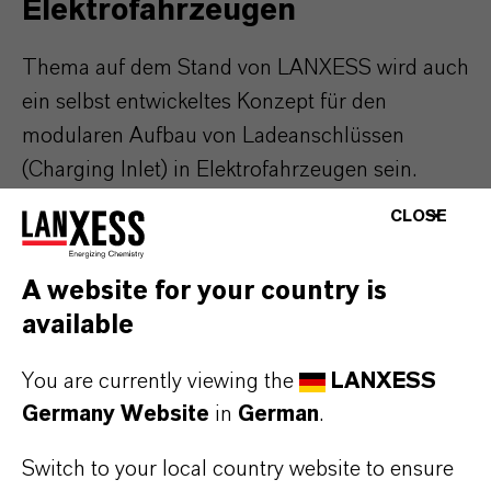
Elektrofahrzeugen
Thema auf dem Stand von LANXESS wird auch
ein selbst entwickeltes Konzept für den
modularen Aufbau von Ladeanschlüssen
(Charging Inlet) in Elektrofahrzeugen sein.
Maßgeschneiderte Materialien ermöglichen ein
CLOSE
hohes Maß an kostensenkender
Funktionsintegration. Die gesamte Baugruppe
A website for your country is
lässt sich bei minimierter Anzahl der
available
Bauelemente einfach und schraubenlos
zusammenbauen, was sich ebenfalls
You are currently viewing the
LANXESS
kostengünstig auswirkt.
Germany Website
in
German
.
Switch to your local country website to ensure
Composites mit hoher