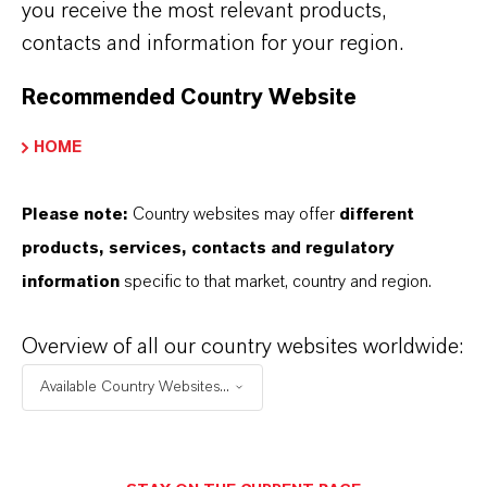
you receive the most relevant products,
inhärenter Flammwidrigkeit
contacts and information for your region.
Ein weiteres Thema auf dem Stand von
Recommended Country Website
LANXESS sind die Anwendungsmöglichkeiten
HOME
der endlosfaserverstärkten Thermoplast-
Composites Tepex im Bereich der Batterie.
Please note:
Country websites may offer
different
Insbesondere unter dem Aspekt Flammschutz
products, services, contacts and regulatory
bietet das Material erstaunliches Potenzial.
information
specific to that market, country and region.
Luers erklärt: „Mit einem Film werden wir auf
unserem Stand zeigen, wie sich die hohe
Overview of all our country websites worldwide:
inhärente Flammwidrigkeit der Composites bei
Batteriebauteilen im Fall eines so genannten
Available Country Websites...
thermischen Durchgehens der Batterie bezahlt
macht.“ Unter einem thermischen Durchgehen