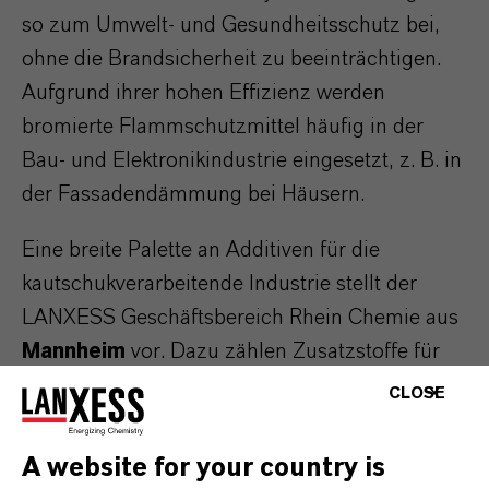
so zum Umwelt- und Gesundheitsschutz bei,
ohne die Brandsicherheit zu beeinträchtigen.
Aufgrund ihrer hohen Effizienz werden
bromierte Flammschutzmittel häufig in der
Bau- und Elektronikindustrie eingesetzt, z. B. in
der Fassadendämmung bei Häusern.
Eine breite Palette an Additiven für die
kautschukverarbeitende Industrie stellt der
LANXESS Geschäftsbereich Rhein Chemie aus
Mannheim
vor. Dazu zählen Zusatzstoffe für
die Herstellung hochwertiger, langlebiger
CLOSE
Gummierzeugnisse für die unterschiedlichsten
Anwendungen – zum Beispiel Reifen,
A website for your country is
Schläuche, Dichtungen, Profile oder