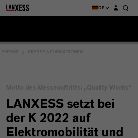
Login-Maske
DE
PRESSE
PRESSEINFORMATIONEN
Motto des Messeauftritts: „Quality Works“
LANXESS setzt bei
der K 2022 auf
Elektromobilität und