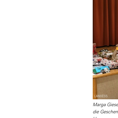
LANXESS
Marga Giesen
die Geschenk