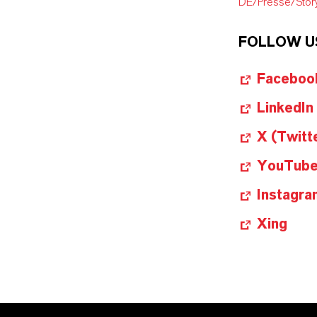
DE/Presse/Stor
FOLLOW U
Faceboo
LinkedIn
X (Twitt
YouTub
Instagra
Xing