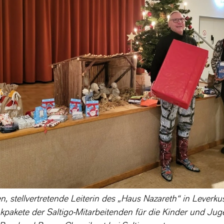
, stellvertretende Leiterin des „Haus Nazareth“ in Leverk
pakete der Saltigo-Mitarbeitenden für die Kinder und Jug