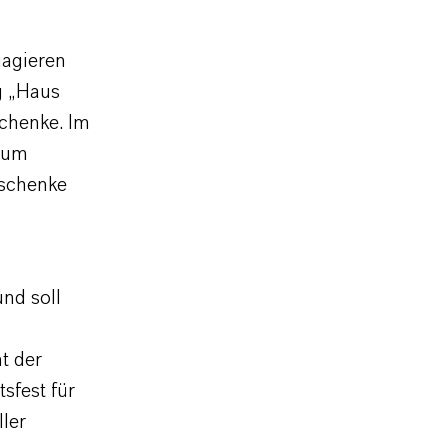
agieren
g „Haus
chenke. Im
 zum
eschenke
und soll
t der
sfest für
ler