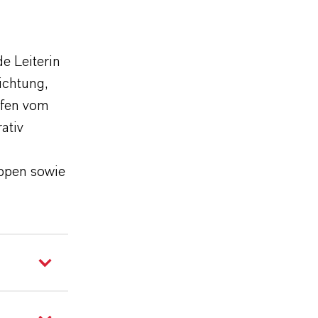
e Leiterin
ichtung,
rfen vom
ativ
ppen sowie