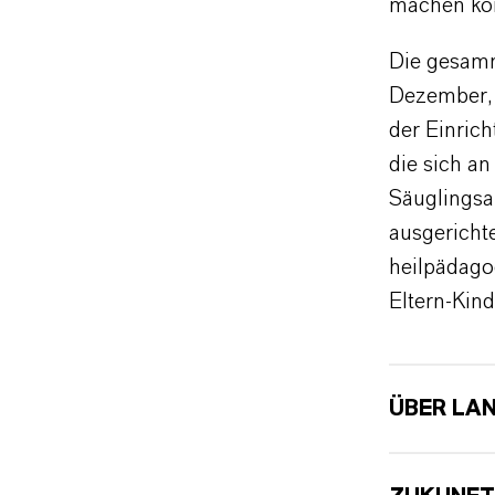
machen kö
Die gesam
Dezember, 
der Einric
die sich a
Säuglingsal
ausgerichte
heilpädago
Eltern-Kin
ÜBER LA