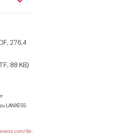
DF, 276,4
TF, 88 KB)
er
l zu LANXESS
lanxess.com/de-