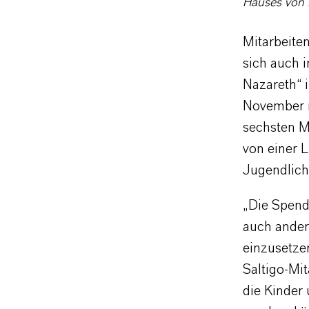
Hauses von 
Mitarbeite
sich auch 
Nazareth“ 
November r
sechsten M
von einer 
Jugendlich
„Die Spende
auch ander
einzusetze
Saltigo-Mit
die Kinder