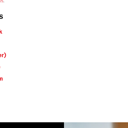
ys
.
S
k
er)
e
m