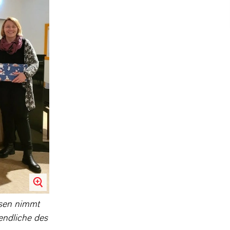
usen nimmt
endliche des