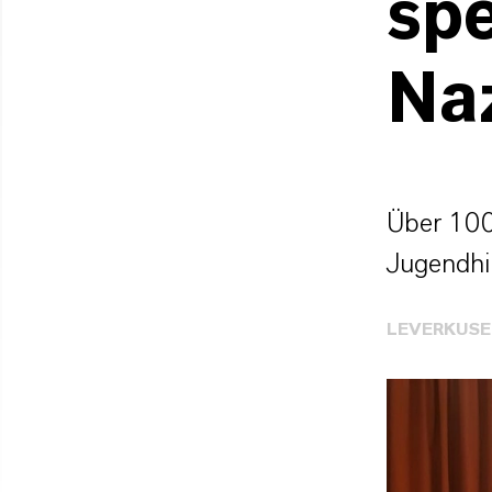
sp
Na
Über 100
Jugendhil
LEVERKUS