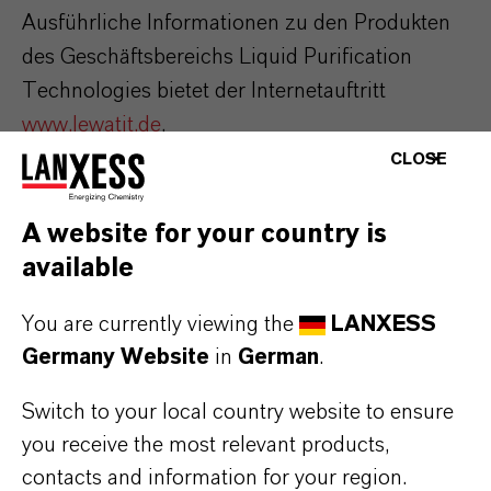
Ausführliche Informationen zu den Produkten
des Geschäftsbereichs Liquid Purification
Technologies bietet der Internetauftritt
www.lewatit.de
.
CLOSE
ÜBER LANXESS
A website for your country is
available
ZUKUNFTSGERICHTETE AUSSAGEN
You are currently viewing the
LANXESS
Germany Website
in
German
.
DOWNLOAD
Switch to your local country website to ensure
you receive the most relevant products,
Neues Mischbettharz von LANXESS für
contacts and information for your region.