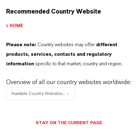
Reinstwasser in der
Recommended Country Website
Halbleiterproduktion
(PDF, 350,5 KB)
Neues Mischbettharz von LANXESS für
HOME
Reinstwasser in der
Halbleiterproduktion
(RTF, 100,6 KB)
Please note:
Country websites may offer
different
products, services, contacts and regulatory
information
specific to that market, country and region.
Hinweise für die Redaktionen:
Alle LANXESS Presse-Informationen sowie die dazugehörigen
Overview of all our country websites worldwide:
Fotos finden Sie unter
http://presse.lanxess.de
. Aktuelle Fotos
vom Vorstand sowie weiteres Bildmaterial zu LANXESS stehen
Available Country Websites...
Ihnen zur Verfügung unter:
http://fotos.lanxess.de
.
Weitere Informationen rund um die Chemie von LANXESS finden
STAY ON THE CURRENT PAGE
Sie unter
https://lanxess.com/de-DE/Presse/Storys
.