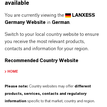
Hydrolysebeständigkeit erforderlich.
available
Zellige PUR-Elastomere auf Polyester-Basis
You are currently viewing the
LANXESS
werden auf Grund ihrer
Germany Website
in
German
.
schwingungsdämpfenden Eigenschaften im
Switch to your local country website to ensure
Fahrwerkbereich bei nahezu allen
you receive the most relevant products,
Kraftfahrzeugklassen als zusätzliche Feder-
contacts and information for your region.
Dämpfer-Elemente verwendet. Um ein
vorzeitiges Versagen dieser Bauteile durch
Recommended Country Website
Alterung auszuschließen, wird Stabaxol
HOME
eingesetzt, wodurch sich die Lebensdauer der
gesamten Federbeinkonstruktion erhöht.
Please note:
Country websites may offer
different
products, services, contacts and regulatory
Technisch besser und
information
specific to that market, country and region.
trotzdem kostengünstiger