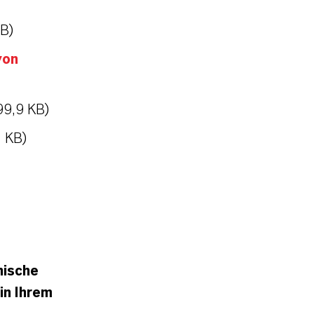
MB)
von
99,9 KB)
1 KB)
nische
in Ihrem