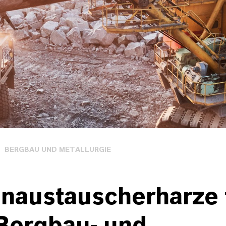
BERGBAU UND METALLURGIE
enaustauscherharze 