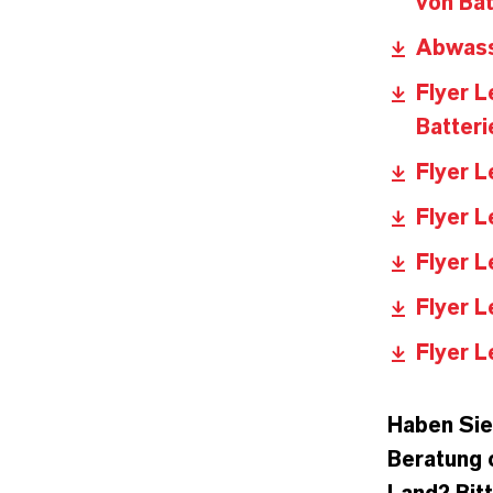
von Bat
Abwasse
Flyer L
Batteri
Flyer L
Flyer L
Flyer L
Flyer L
Flyer L
Haben Sie
Beratung 