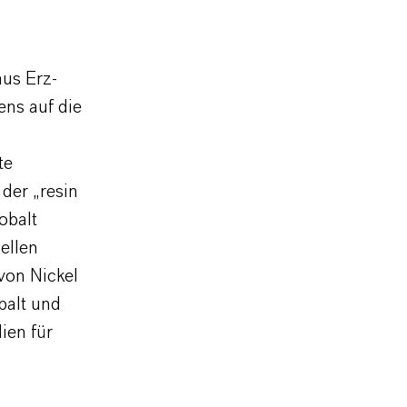
aus Erz-
ens auf die
te
 der „resin
obalt
ellen
von Nickel
balt und
ien für