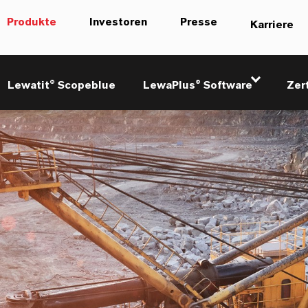
Produkte
Investoren
Presse
Karriere
Lewatit® Scopeblue
LewaPlus® Software
Zer