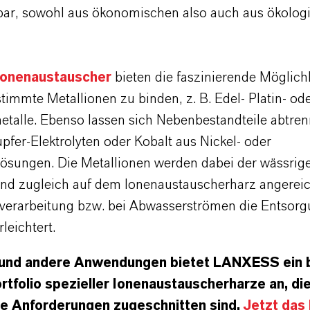
bar, sowohl aus ökonomischen also auch aus ökolog
Ionenaustauscher
bieten die faszinierende Möglichk
stimmte Metallionen zu binden, z. B. Edel- Platin- od
etalle. Ebenso lassen sich Nebenbestandteile abtren
pfer-Elektrolyten oder Kobalt aus Nickel- oder
lösungen. Die Metallionen werden dabei der wässri
nd zugleich auf dem Ionenaustauscherharz angereic
rverarbeitung bzw. bei Abwasserströmen die Entsor
leichtert.
 und andere Anwendungen bietet LANXESS ein 
tfolio spezieller Ionenaustauscherharze an, die
he Anforderungen zugeschnitten sind.
Jetzt das