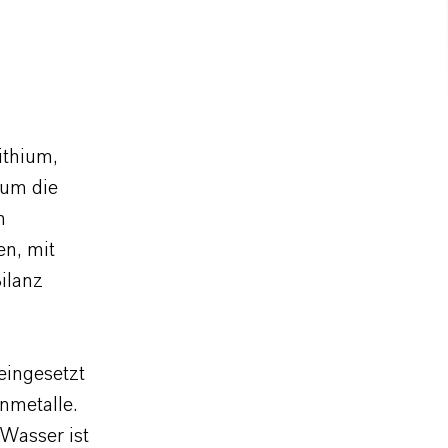
ithium,
 um die
n
en, mit
ilanz
eingesetzt
nmetalle.
Wasser ist