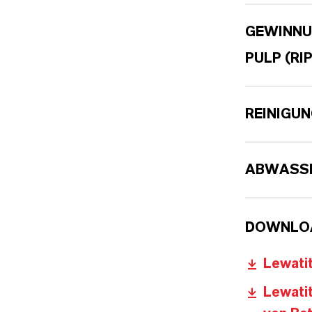
GEWINNU
PULP (RIP
REINIGU
ABWASSE
DOWNLO
Lewatit
Lewati