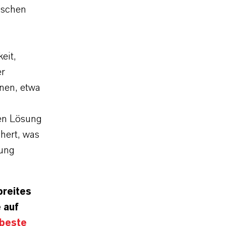
ischen
eit,
er
nen, etwa
gen Lösung
hert, was
gung
breites
 auf
 beste