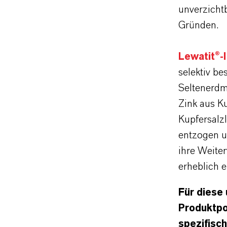
unverzicht
Gründen.
Lewatit®-
selektiv be
Seltenerdm
Zink aus Ku
Kupfersalz
entzogen u
ihre Weite
erheblich er
Für diese
Produktpor
spezifisc