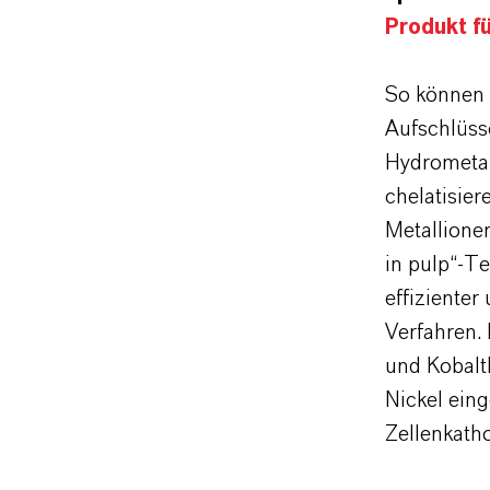
Produkt fü
So können 
Aufschlüss
Hydrometal
chelatisier
Metallionen
in pulp“-T
effiziente
Verfahren.
und Kobalt
Nickel eing
Zellenkath