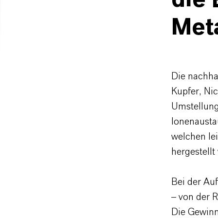
die
Meta
Die nachha
Kupfer, Nic
Umstellung
Ionenaustau
welchen le
hergestell
Bei der Au
– von der 
Die Gewinn