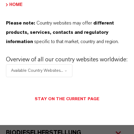
Kunden kontinuierlich neue, innovative
HOME
Anwendungen für solche Polymerkatalysatoren
Please note:
Country websites may offer
different
und entwickeln neue, maßgeschneiderte
products, services, contacts and regulatory
Typen.
information
specific to that market, country and region.
Overview of all our country websites worldwide:
KONDENSATIONSREAKTIONEN
Available Country Websites...
(BISPHENOL A)
VERETHERUNGEN (MTBE, ETBE,
STAY ON THE CURRENT PAGE
TAME, TAEE)
BIODIESELHERSTELLUNG