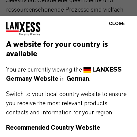
Selektivität. Gerade energieeffiziente und
ressourcenschonende Prozesse sind vielfach
auf Katalysatoren angewiesen.
CLOSE
Ionenaustauscher sind als vielseitige und
effiziente Katalysatoren in der chemischen
A website for your country is
Industrie fest etabliert. Sie werden z. B. in
available
säurekatalysierten Ester- / Ethersynthesen und
Kondensationsreaktionen eingesetzt, etwa bei
You are currently viewing the
LANXESS
der Herstellung von Bisphenol A, aber auch –
Germany Website
in
German
.
mit Edelmetallionen beladen – in
Switch to your local country website to ensure
Hydrierreaktionen. Stets kann dabei nach der
you receive the most relevant products,
Reaktion der Katalysator schnell und einfach
contacts and information for your region.
abgetrennt werden.
Recommended Country Website
Wir erschließen gemeinsam mit unseren