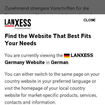
Zunehmend strengere Vorschriften für die
Einleitung von Abwasser und die wachsende
CLOSE
Wasserknappheit machen nachhaltige und
effektivere Wasseraufbereitungsverfahren
Find the Website That Best Fits
erforderlich. Die Verwendung von Oxone™
Your Needs
Monopersulfate Compound kann zu folgenden
Ergebnissen führen:
You are currently viewing the
LANXESS
Germany Website
in
German
.
Beseitigung von umweltschädlichen
Verbindungen
You can either switch to the same page on your
Verbesserte Prozesswasserqualität, die die
country website in your preferred language or
Wiederverwendung von Wasser ermöglicht
visit the homepage of your local country
Einhaltung der örtlichen Vorschriften für die
website for market-specific products, services,
Abwassereinleitung
contacts and information.