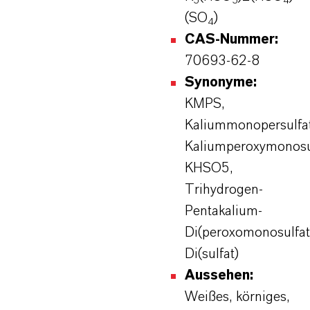
5
5
4
(SO
)
4
CAS-Nummer:
70693-62-8
Synonyme:
KMPS,
Kaliummonopersulfat
Kaliumperoxymonosul
KHSO5,
Trihydrogen-
Pentakalium-
Di(peroxomonosulfat
Di(sulfat)
Aussehen:
Weißes, körniges,