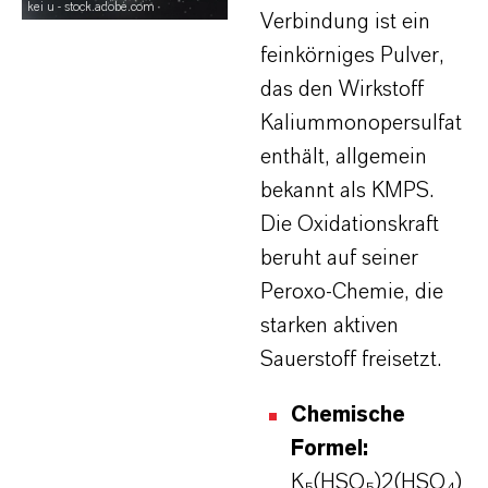
kei u - stock.adobe.com
Verbindung ist ein
feinkörniges Pulver,
das den Wirkstoff
Kaliummonopersulfat
enthält, allgemein
bekannt als KMPS.
Die Oxidationskraft
beruht auf seiner
Peroxo-Chemie, die
starken aktiven
Sauerstoff freisetzt.
Chemische
Formel:
K
(HSO
)2(HSO
)