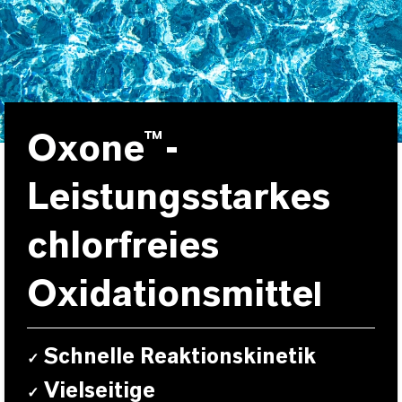
Oxone™-
Leistungsstarkes
chlorfreies
Oxidationsmitte
l
Schnelle Reaktionskinetik
✓
Vielseitige
✓