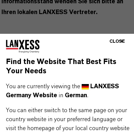
Informationsstand wenden Sie sich bitte an
Ihren lokalen LANXESS Vertreter.
CLOSE
PRODUKTINFORMATIONEN
Find the Website That Best Fits
Marke
Your Needs
BIOBAN®
You are currently viewing the
LANXESS
Produkttyp
Germany Website
in
German
.
iozide
You can either switch to the same page on your
ieferform
country website in your preferred language or
lüssig
visit the homepage of your local country website