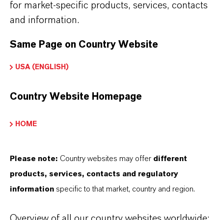
for market-specific products, services, contacts
CAS (CAS-Register Nummer)
and information.
122-99-6
Same Page on Country Website
USA (ENGLISH)
PRODUKTSYNONYME
Country Website Homepage
HOME
DARUM
LANXESS!
Please note:
Country websites may offer
different
Als führendes Spezialchemieunternehmen bieten
products, services, contacts and regulatory
wir weit mehr als nur hochwertige Produkte: Wir
information
specific to that market, country and region.
stehen für Zuverlässigkeit, Innovationskraft und
partnerschaftliches Denken. Im Mittelpunkt
Overview of all our country websites worldwide: