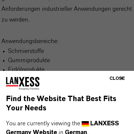
Anforderungen industrieller Anwendungen gerecht
zu werden.
Anwendungsbereiche:
Schmierstoffe
Gummiprodukte
Erdölprodukte
Chemische Formulierungen (als Stabilisator)
CLOSE
Find the Website That Best Fits
Your Needs
PRODUKTINFORMATIONEN
You are currently viewing the
LANXESS
Germany Website
in
German
.