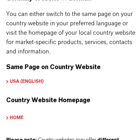
Summenformel
You can either switch to the same page on your
C12 H11 N
country website in your preferred language or
Molare Masse
visit the homepage of your local country website
for market-specific products, services, contacts
169.2
and information.
CAS (CAS-Register Nummer)
Same Page on Country Website
122-39-4
USA (ENGLISH)
Country Website Homepage
PRODUKTANWENDUNGEN
HOME
PRODUKTSYNONYME
Please note:
Country websites may offer
different