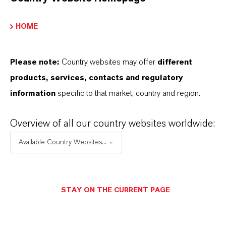
CAS (CAS-Register Nummer)
10025-67-9
HOME
Please note:
Country websites may offer
different
PRODUKTANWENDUNGEN
products, services, contacts and regulatory
information
specific to that market, country and region.
PRODUKTSYNONYME
Overview of all our country websites worldwide:
Available Country Websites...
DARUM
LANXESS!
STAY ON THE CURRENT PAGE
Als führendes Spezialchemieunternehmen bieten
wir weit mehr als nur hochwertige Produkte: Wir