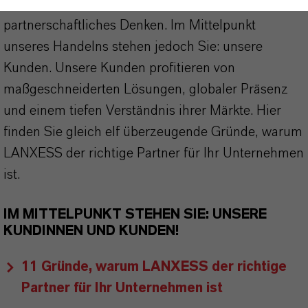
stehen für Zuverlässigkeit, Innovationskraft und
partnerschaftliches Denken. Im Mittelpunkt
unseres Handelns stehen jedoch Sie: unsere
Kunden. Unsere Kunden profitieren von
maßgeschneiderten Lösungen, globaler Präsenz
und einem tiefen Verständnis ihrer Märkte. Hier
finden Sie gleich elf überzeugende Gründe, warum
LANXESS der richtige Partner für Ihr Unternehmen
ist.
IM MITTELPUNKT STEHEN SIE: UNSERE
KUNDINNEN UND KUNDEN!
11 Gründe, warum LANXESS der richtige
Partner für Ihr Unternehmen ist