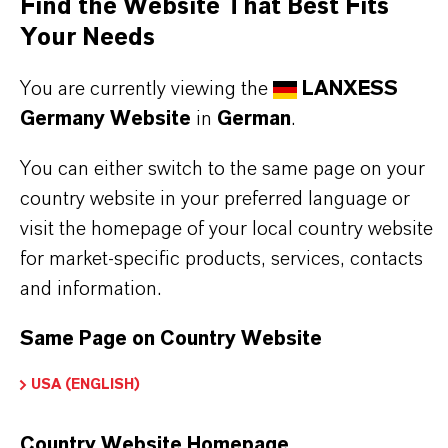
Find the Website That Best Fits
Spezialchemikalien
Your Needs
Industrielle Prozesse, die starke, selektive
Chlorierungsmittel erfordern
You are currently viewing the
LANXESS
Germany Website
in
German
.
You can either switch to the same page on your
country website in your preferred language or
PRODUKTINFORMATIONEN
visit the homepage of your local country website
for market-specific products, services, contacts
Summenformel
and information.
l2 S2
Same Page on Country Website
Molare Masse
USA (ENGLISH)
135
Country Website Homepage