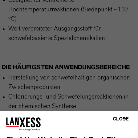
Geeignet für kontrollierte
Hochtemperaturreaktionen (Siedepunkt ~137
°C)
Weit verbreiteter Ausgangsstoff für
schwefelbasierte Spezialchemikalien
DIE HÄUFIGSTEN ANWENDUNGSBEREICHE
Herstellung von schwefelhaltigen organischen
Zwischenprodukten
Chlorierungs- und Schwefelungsreaktionen in
der chemischen Synthese
Herstellung von Kautschukadditiven und
CLOSE
Vulkanisationsmitteln
Synthese von Farbstoffen, Pigmenten und