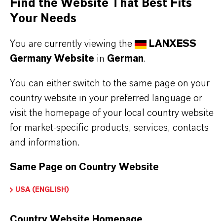
Find the Website That Best Fits
stehen für Zuverlässigkeit, Innovationskraft und
Your Needs
partnerschaftliches Denken. Im Mittelpunkt
You are currently viewing the
LANXESS
unseres Handelns stehen jedoch Sie: unsere
Germany Website
in
German
.
Kunden. Unsere Kunden profitieren von
maßgeschneiderten Lösungen, globaler Präsenz
You can either switch to the same page on your
und einem tiefen Verständnis ihrer Märkte. Hier
country website in your preferred language or
finden Sie gleich elf überzeugende Gründe, warum
visit the homepage of your local country website
LANXESS der richtige Partner für Ihr Unternehmen
for market-specific products, services, contacts
ist.
and information.
IM MITTELPUNKT STEHEN SIE: UNSERE
Same Page on Country Website
KUNDINNEN UND KUNDEN!
USA (ENGLISH)
11 Gründe, warum LANXESS der richtige
Partner für Ihr Unternehmen ist
Country Website Homepage