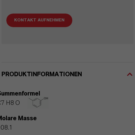
KONTAKT AUFNEHMEN
PRODUKTINFORMATIONEN
Summenformel
C7 H8 O
Molare Masse
108.1