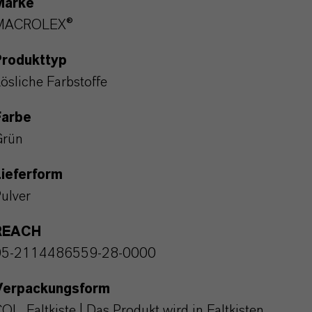
Marke
MACROLEX®
Produkttyp
ösliche Farbstoffe
Farbe
Grün
ieferform
ulver
REACH
05-2114486559-28-0000
Verpackungsform
OL_Faltkiste | Das Produkt wird in Faltkisten