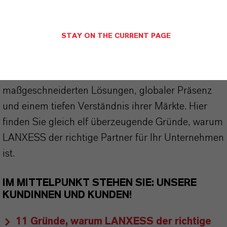
wir weit mehr als nur hochwertige Produkte: Wir
stehen für Zuverlässigkeit, Innovationskraft und
STAY ON THE CURRENT PAGE
partnerschaftliches Denken. Im Mittelpunkt
unseres Handelns stehen jedoch Sie: unsere
Kunden. Unsere Kunden profitieren von
maßgeschneiderten Lösungen, globaler Präsenz
und einem tiefen Verständnis ihrer Märkte. Hier
finden Sie gleich elf überzeugende Gründe, warum
LANXESS der richtige Partner für Ihr Unternehmen
ist.
IM MITTELPUNKT STEHEN SIE: UNSERE
KUNDINNEN UND KUNDEN!
11 Gründe, warum LANXESS der richtige