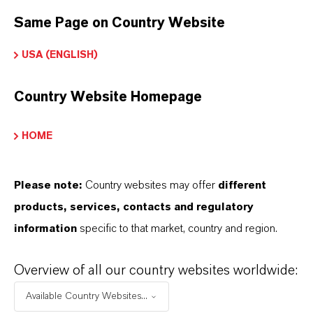
Nach Auswahl des Dropdowns erscheint ein
Same Page on Country Website
Download-Link.
USA (ENGLISH)
Technisches Datenblatt
Country Website Homepage
RECHTSRAUM AUSWÄHLEN
SPRACHE AUSWÄHLEN
HOME
Please note:
Country websites may offer
different
products, services, contacts and regulatory
information
specific to that market, country and region.
DARUM
LANXESS!
Overview of all our country websites worldwide:
Available Country Websites...
Als führendes Spezialchemieunternehmen bieten