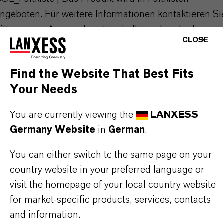
ngeboten. Für weitere Informationen kontaktieren Si
itte unsere Ansprechpartner in Ihrem Land oder
CLOSE
chicken Sie eine Email an: colorants@lanxess.com
Find the Website That Best Fits
Your Needs
PRODUKTANWENDUNGEN
You are currently viewing the
LANXESS
Germany Website
in
German
.
PRODUKTSYNONYME
You can either switch to the same page on your
country website in your preferred language or
PRODUKTDATENBLÄTTER
visit the homepage of your local country website
for market-specific products, services, contacts
Hier können die Produktdatenblätter
and information.
heruntergeladen werden.