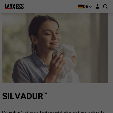
Login-Maske
DE
SILVADUR™