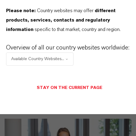
Marke
Please note:
Country websites may offer
different
SILVADUR™
products, services, contacts and regulatory
information
specific to that market, country and region.
Produkttyp
iozide
Overview of all our country websites worldwide:
ieferform
Available Country Websites...
Lösung
STAY ON THE CURRENT PAGE