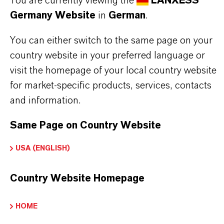
You are currently viewing the
LANXESS
Dokumenten und mehr:
Textiles
Germany Website
in
German
.
Biozide sicher verwenden. Vor Gebrauch stets
You can either switch to the same page on your
Etikett und Produktinformationen lesen.
country website in your preferred language or
visit the homepage of your local country website
Zugelassene Anwendungen und
for market-specific products, services, contacts
Verwendungszwecke variieren je nach Region
and information.
und Land. Für aktuelle Informationen wenden
Same Page on Country Website
Sie sich bitte an Ihren lokalen LANXESS-
Vertreter.
USA (ENGLISH)
Country Website Homepage
PRODUKTINFORMATIONEN
HOME