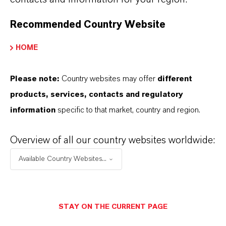
Recommended Country Website
HOME
Please note:
Country websites may offer
different
products, services, contacts and regulatory
Preventol®
information
specific to that market, country and region.
Preventol® bietet leistungsstarke biozide
Wirkstoffe für medizinische Hygiene,
Overview of all our country websites worldwide:
wirksamen Schutz vor Mikroorganismen und
Available Country Websites...
sichere Reinigung sensibler
Healthcare‑Bereiche.
Mehr erfahren
STAY ON THE CURRENT PAGE