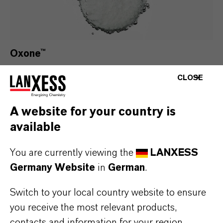
Oxone™
Der oxidative Wirkstoff sorgt in
CLOSE
Prothesenreinigern für gründliche Entfernung
von Belägen und Mikroorganismen und
A website for your country is
unterstützt sichere, hygienische Dentalpflege.
available
Mehr erfahren
You are currently viewing the
LANXESS
Germany Website
in
German
.
Switch to your local country website to ensure
you receive the most relevant products,
contacts and information for your region.