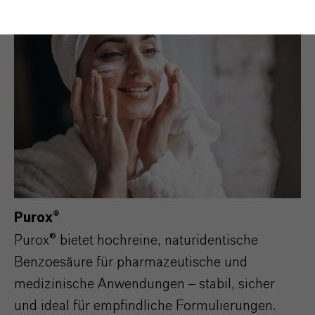
Purox®
Purox® bietet hochreine, naturidentische
Benzoesäure für pharmazeutische und
medizinische Anwendungen – stabil, sicher
und ideal für empfindliche Formulierungen.