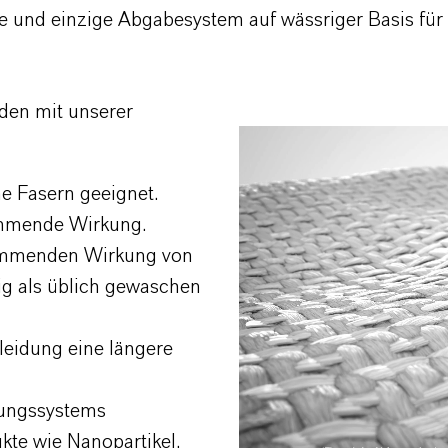
te und einzige Abgabesystem auf wässriger Basis für
den mit unserer
Video
Player
he Fasern geeignet.
emmende Wirkung.
emmenden Wirkung von
ig als üblich gewaschen
eidung eine längere
erungssystems
kte wie Nanopartikel,