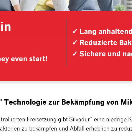
in
✓ Lang anhaltend
✓ Reduzierte Bak
✓ Sichere und na
ey even start!
nte" Technologie zur Bekämpfung von M
trollierten Freisetzung gibt Silvadur™ eine niedrige
terien zu bekämpfen und Abfall erheblich zu reduzie