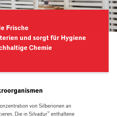
e Frische
terien und sorgt für Hygiene
chhaltige Chemie
ikroorganismen
 Konzentration von Silberionen an
ren. Die in Silvadur™ enthaltene