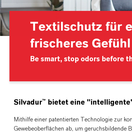
Textilschutz für e
frischeres Gefühl
Be smart, stop odors before th
Silvadur™ bietet eine "intellige
Mithilfe einer patentierten Technologie zur kon
Gewebeoberflächen ab, um geruchsbildende Bak